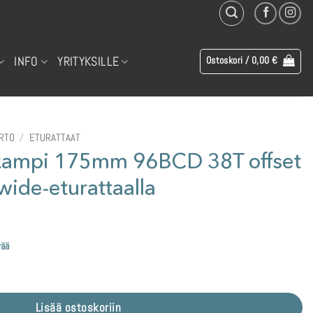
INFO
YRITYKSILLE
Ostoskori /
0,00
€
IRTO
/
ETURATTAAT
 kampi 175mm 96BCD 38T offset
de-eturattaalla
vää
D 38T offset 23mm Narrow wide-eturattaalla määrä
Lisää ostoskoriin