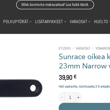
36kk korotonta maksuaikaa? Lue lisää tästä.
POLKUPYÖRÄT
LISÄTARVIKKEET
VARAOSAT
HUOLTO
ETUSIVU
/
VARAOSAT
/
VOIMANSI
Sunrace oikea
23mm Narrow wi
39,90
€
Heti saatavilla, toimitusaika 2-5 arkipäi
Sunrace oikea kampi 175mm 96BC