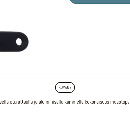
KUVAUS
llä eturattaalla ja alumiinisella kammella kokonaisuus maastopyö