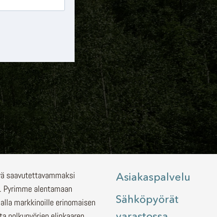
lyä saavutettavammaksi
Asiakaspalvelu
.
Pyrimme alentamaan
Sähköpyörät
malla markkinoille erinomaisen
varastossa
ita polkupyörien elinkaaren