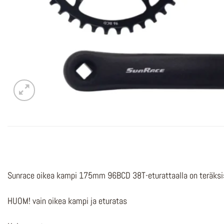
Sunrace oikea kampi 175mm 96BCD 38T-eturattaalla on teräksise
HUOM! vain oikea kampi ja eturatas