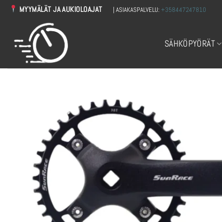
Skip
MYYMÄLÄT JA AUKIOLOAJAT
| ASIAKASPALVELU:
+358447247810
to
content
SÄHKÖPYÖRÄT