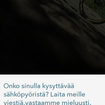
Onko sinulla kysyttävää
sähköpyöristä? Laita meille
viestiä,vastaamme mieluusti.