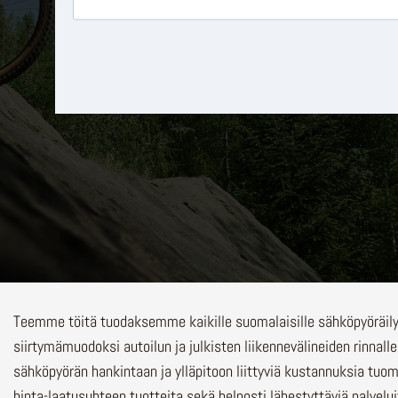
Teemme töitä tuodaksemme kaikille suomalaisille sähköpyöräi
siirtymämuodoksi autoilun ja julkisten liikennevälineiden rinnalle
sähköpyörän hankintaan ja ylläpitoon liittyviä kustannuksia tuo
hinta-laatusuhteen tuotteita sekä helposti lähestyttäviä palvelu