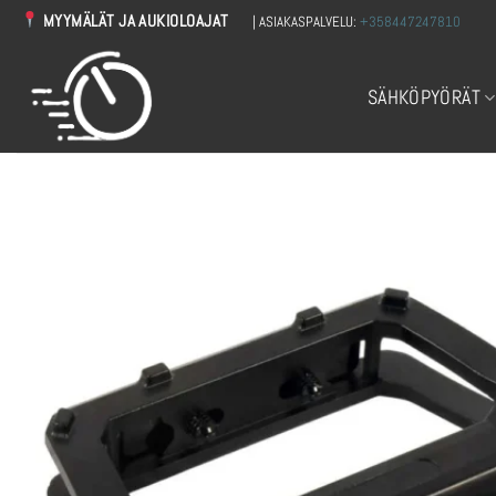
Skip
MYYMÄLÄT JA AUKIOLOAJAT
| ASIAKASPALVELU:
+358447247810
to
content
SÄHKÖPYÖRÄT