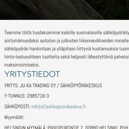
Teemme töitä tuodaksemme kaikille suomalaisille sähköpyöräi
siirtymämuodoksi autoilun ja julkisten liikennevälineiden rinnalle
sähköpyörän hankintaan ja ylläpitoon liittyviä kustannuksia tuo
hinta-laatusuhteen tuotteita sekä helposti lähestyttäviä palvelu
maksimoimiseksi.
YRITYSTIEDOT
YRITYS: JU-KA TRADING OY / SÄHKÖPYÖRÄKESKUS
Y-TUNNUS: 2985716-3
SÄHKÖPOSTI:
info(at)sahkopyorakeskus.fi
Myymälät:
HELSINGIN MYYMÄLÄ: PIKKUPURONTIE 2, 00880 HELSINKI, PU