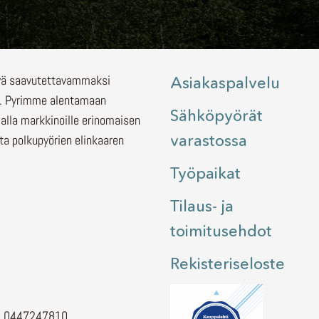
lyä saavutettavammaksi
Asiakaspalvelu
.
Pyrimme alentamaan
Sähköpyörät
malla markkinoille erinomaisen
varastossa
ita polkupyörien elinkaaren
Työpaikat
Tilaus- ja
toimitusehdot
Rekisteriseloste
H. 0447247810