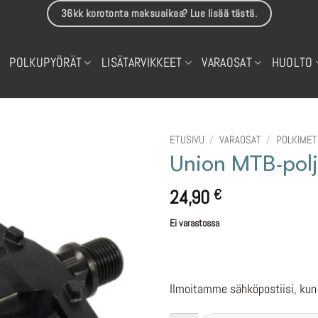
36kk korotonta maksuaikaa? Lue lisää tästä.
POLKUPYÖRÄT
LISÄTARVIKKEET
VARAOSAT
HUOLTO
ETUSIVU
/
VARAOSAT
/
POLKIMET
Union MTB-polj
24,90
€
Ei varastossa
Ilmoitamme sähköpostiisi, kun 