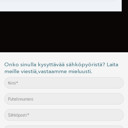
Onko sinulla kysyttävää sähköpyöristä? Laita
meille viestiä,vastaamme mieluusti.