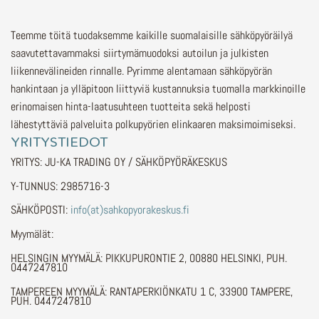
Teemme töitä tuodaksemme kaikille suomalaisille sähköpyöräilyä
saavutettavammaksi siirtymämuodoksi autoilun ja julkisten
liikennevälineiden rinnalle.
Pyrimme alentamaan sähköpyörän
hankintaan ja ylläpitoon liittyviä kustannuksia tuomalla markkinoille
erinomaisen hinta-laatusuhteen tuotteita sekä helposti
lähestyttäviä palveluita polkupyörien elinkaaren maksimoimiseksi.
YRITYSTIEDOT
YRITYS: JU-KA TRADING OY / SÄHKÖPYÖRÄKESKUS
Y-TUNNUS: 2985716-3
SÄHKÖPOSTI:
info(at)sahkopyorakeskus.fi
Myymälät:
HELSINGIN MYYMÄLÄ: PIKKUPURONTIE 2, 00880 HELSINKI, PUH.
0447247810
TAMPEREEN MYYMÄLÄ: RANTAPERKIÖNKATU 1 C, 33900 TAMPERE,
PUH. 0447247810