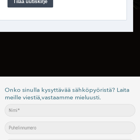
Onko sinulla kysyttävää sähköpyöristä? Laita
meille viestiä,vastaamme mieluusti.