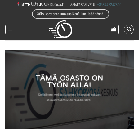
Skip
| ASIAKASPALVELU:
+358447247810
MYYMÄLÄT JA AUKIOLOAJAT
to
36kk korotonta maksuaikaa? Lue lisää tästä.
content
TÄMÄ OSASTO ON
TYÖN ALLA!
Kehitämme verkkosivujamme jatkuvasti sujuvan
asiakaskokemuksen takaamiseksi.