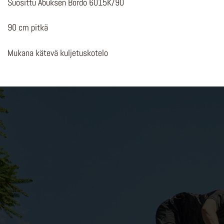
Suosittu Abuksen Bordo 6015K/90
90 cm pitkä
Mukana kätevä kuljetuskotelo