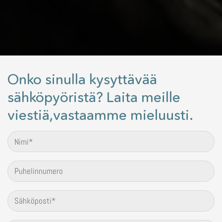
Onko sinulla kysyttävää
sähköpyöristä? Laita meille
viestiä,vastaamme mieluusti.