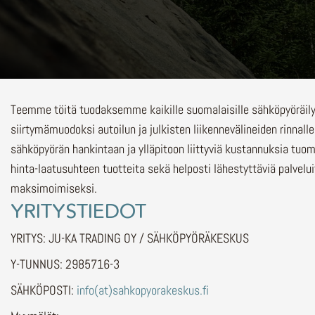
Teemme töitä tuodaksemme kaikille suomalaisille sähköpyöräi
siirtymämuodoksi autoilun ja julkisten liikennevälineiden rinnalle
sähköpyörän hankintaan ja ylläpitoon liittyviä kustannuksia tuo
hinta-laatusuhteen tuotteita sekä helposti lähestyttäviä palvelu
maksimoimiseksi.
YRITYSTIEDOT
YRITYS: JU-KA TRADING OY / SÄHKÖPYÖRÄKESKUS
Y-TUNNUS: 2985716-3
SÄHKÖPOSTI:
info(at)sahkopyorakeskus.fi