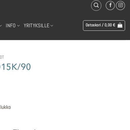
INFO
YRITYKSILLE
Ostoskori /
0,00
€
OT
015K/90
en
yinen
ta
90 €.
 lukko