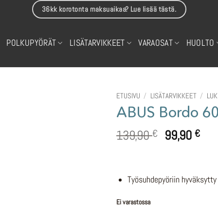
36kk korotonta maksuaikaa? Lue lisää tästä.
POLKUPYÖRÄT
LISÄTARVIKKEET
VARAOSAT
HUOLTO
ETUSIVU
/
LISÄTARVIKKEET
/
LUK
ABUS Bordo 6
Alkuperäin
Nyk
139,90
99,90
€
€
hinta
hin
oli:
on:
139,90 €.
99,
Työsuhdepyöriin hyväksytty
Ei varastossa