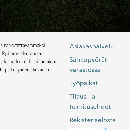
lyä saavutettavammaksi
Asiakaspalvelu
.
Pyrimme alentamaan
Sähköpyörät
malla markkinoille erinomaisen
varastossa
ita polkupyörien elinkaaren
Työpaikat
Tilaus- ja
toimitusehdot
Rekisteriseloste