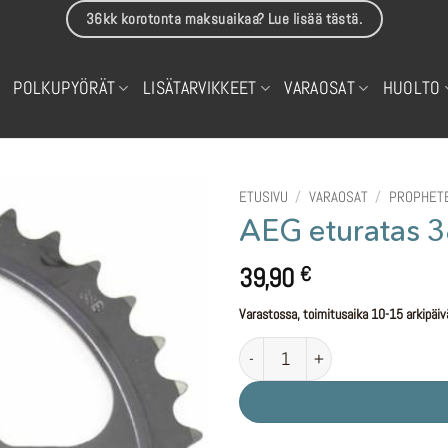
36kk korotonta maksuaikaa? Lue lisää tästä.
POLKUPYÖRÄT
LISÄTARVIKKEET
VARAOSAT
HUOLTO
ETUSIVU
/
VARAOSAT
/
PROPHETE
AEG eturatas 3
39,90
€
Varastossa, toimitusaika 10-15 arkipäiv
AEG eturatas 38h Geniesser määr