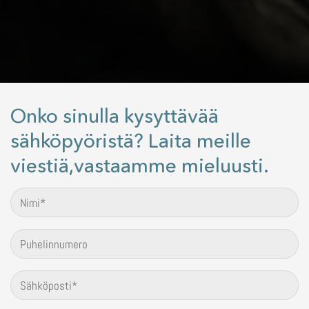
Onko sinulla kysyttävää
sähköpyöristä? Laita meille
viestiä,vastaamme mieluusti.