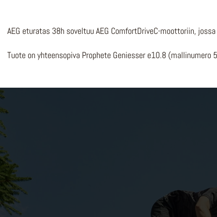
AEG eturatas 38h soveltuu AEG ComfortDriveC-moottoriin, jossa o
Tuote on yhteensopiva Prophete Geniesser e10.8 (mallinumero 