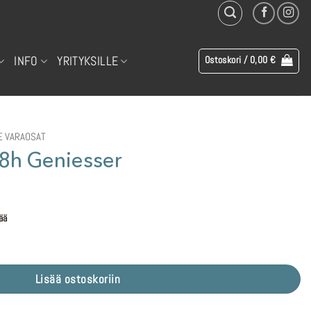
INFO
YRITYKSILLE
Ostoskori /
0,00
€
 VARAOSAT
8h Geniesser
ää
ä
Lisää ostoskoriin