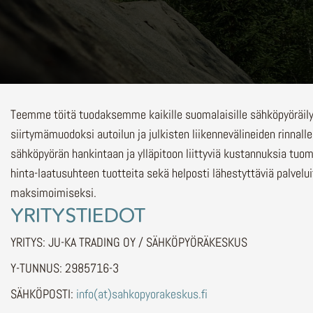
Teemme töitä tuodaksemme kaikille suomalaisille sähköpyöräi
siirtymämuodoksi autoilun ja julkisten liikennevälineiden rinnalle
sähköpyörän hankintaan ja ylläpitoon liittyviä kustannuksia tuo
hinta-laatusuhteen tuotteita sekä helposti lähestyttäviä palvelu
maksimoimiseksi.
YRITYSTIEDOT
YRITYS: JU-KA TRADING OY / SÄHKÖPYÖRÄKESKUS
Y-TUNNUS: 2985716-3
SÄHKÖPOSTI:
info(at)sahkopyorakeskus.fi