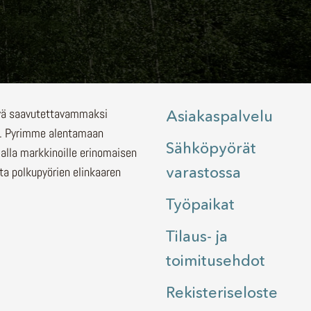
lyä saavutettavammaksi
Asiakaspalvelu
.
Pyrimme alentamaan
Sähköpyörät
malla markkinoille erinomaisen
varastossa
ita polkupyörien elinkaaren
Työpaikat
Tilaus- ja
toimitusehdot
Rekisteriseloste