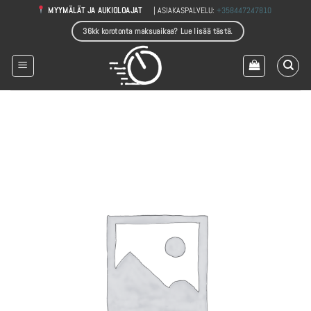
Skip
| ASIAKASPALVELU:
+358447247810
MYYMÄLÄT JA AUKIOLOAJAT
to
36kk korotonta maksuaikaa? Lue lisää tästä.
content