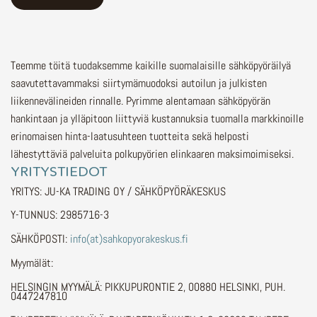
Teemme töitä tuodaksemme kaikille suomalaisille sähköpyöräilyä
saavutettavammaksi siirtymämuodoksi autoilun ja julkisten
liikennevälineiden rinnalle.
Pyrimme alentamaan sähköpyörän
hankintaan ja ylläpitoon liittyviä kustannuksia tuomalla markkinoille
erinomaisen hinta-laatusuhteen tuotteita sekä helposti
lähestyttäviä palveluita polkupyörien elinkaaren maksimoimiseksi.
YRITYSTIEDOT
YRITYS: JU-KA TRADING OY / SÄHKÖPYÖRÄKESKUS
Y-TUNNUS: 2985716-3
SÄHKÖPOSTI:
info(at)sahkopyorakeskus.fi
Myymälät:
HELSINGIN MYYMÄLÄ: PIKKUPURONTIE 2, 00880 HELSINKI, PUH.
0447247810