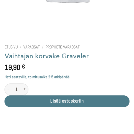
ETUSIVU
/
VARAOSAT
/
PROPHETE VARAOSAT
Vaihtajan korvake Graveler
19,90
€
Heti saatavilla, toimitusaika 2-5 arkipäivää
Vaihtajan korvake Graveler määrä
Lisää ostoskoriin