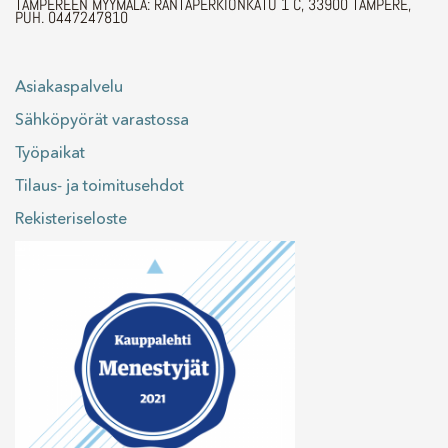
TAMPEREEN MYYMÄLÄ: RANTAPERKIÖNKATU 1 C, 33900 TAMPERE,
PUH. 0447247810
Asiakaspalvelu
Sähköpyörät varastossa
Työpaikat
Tilaus- ja toimitusehdot
Rekisteriseloste