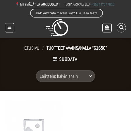
Skip
| ASIAKASPALVELU:
+358447247810
MYYMÄLÄT JA AUKIOLOAJAT
to
36kk korotonta maksuaikaa? Lue lisää tästä.
content
ETUSIVU
/
TUOTTEET AVAINSANALLA “61650”
SUODATA