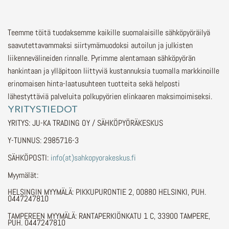
Teemme töitä tuodaksemme kaikille suomalaisille sähköpyöräilyä
saavutettavammaksi siirtymämuodoksi autoilun ja julkisten
liikennevälineiden rinnalle.
Pyrimme alentamaan sähköpyörän
hankintaan ja ylläpitoon liittyviä kustannuksia tuomalla markkinoille
erinomaisen hinta-laatusuhteen tuotteita sekä helposti
lähestyttäviä palveluita polkupyörien elinkaaren maksimoimiseksi.
YRITYSTIEDOT
YRITYS: JU-KA TRADING OY / SÄHKÖPYÖRÄKESKUS
Y-TUNNUS: 2985716-3
SÄHKÖPOSTI:
info(at)sahkopyorakeskus.fi
Myymälät:
HELSINGIN MYYMÄLÄ: PIKKUPURONTIE 2, 00880 HELSINKI, PUH.
0447247810
TAMPEREEN MYYMÄLÄ: RANTAPERKIÖNKATU 1 C, 33900 TAMPERE,
PUH. 0447247810