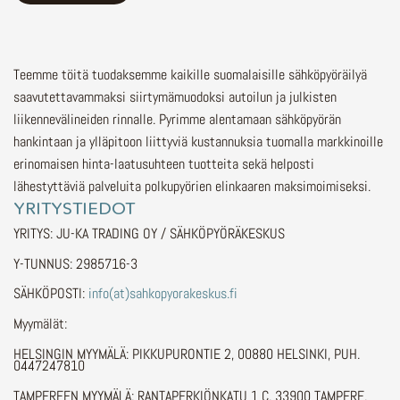
Teemme töitä tuodaksemme kaikille suomalaisille sähköpyöräilyä
saavutettavammaksi siirtymämuodoksi autoilun ja julkisten
liikennevälineiden rinnalle.
Pyrimme alentamaan sähköpyörän
hankintaan ja ylläpitoon liittyviä kustannuksia tuomalla markkinoille
erinomaisen hinta-laatusuhteen tuotteita sekä helposti
lähestyttäviä palveluita polkupyörien elinkaaren maksimoimiseksi.
YRITYSTIEDOT
YRITYS: JU-KA TRADING OY / SÄHKÖPYÖRÄKESKUS
Y-TUNNUS: 2985716-3
SÄHKÖPOSTI:
info(at)sahkopyorakeskus.fi
Myymälät:
HELSINGIN MYYMÄLÄ: PIKKUPURONTIE 2, 00880 HELSINKI, PUH.
0447247810
TAMPEREEN MYYMÄLÄ: RANTAPERKIÖNKATU 1 C, 33900 TAMPERE,