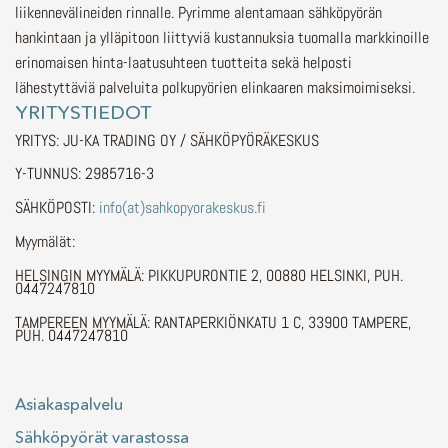
liikennevälineiden rinnalle.
Pyrimme alentamaan sähköpyörän
hankintaan ja ylläpitoon liittyviä kustannuksia tuomalla markkinoille
erinomaisen hinta-laatusuhteen tuotteita sekä helposti
lähestyttäviä palveluita polkupyörien elinkaaren maksimoimiseksi.
YRITYSTIEDOT
YRITYS: JU-KA TRADING OY / SÄHKÖPYÖRÄKESKUS
Y-TUNNUS: 2985716-3
SÄHKÖPOSTI:
info(at)sahkopyorakeskus.fi
Myymälät:
HELSINGIN MYYMÄLÄ: PIKKUPURONTIE 2, 00880 HELSINKI, PUH.
0447247810
TAMPEREEN MYYMÄLÄ: RANTAPERKIÖNKATU 1 C, 33900 TAMPERE,
PUH. 0447247810
Asiakaspalvelu
Sähköpyörät varastossa