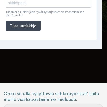
Onko sinulla kysyttävää sähköpyöristä? Laita
meille viestiä,vastaamme mieluusti.