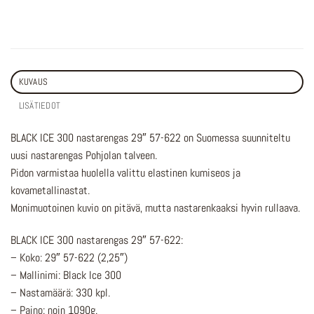
KUVAUS
LISÄTIEDOT
BLACK ICE 300 nastarengas 29″ 57-622 on Suomessa suunniteltu
uusi nastarengas Pohjolan talveen.
Pidon varmistaa huolella valittu elastinen kumiseos ja
kovametallinastat.
Monimuotoinen kuvio on pitävä, mutta nastarenkaaksi hyvin rullaava.
BLACK ICE 300 nastarengas 29″ 57-622:
– Koko: 29″ 57-622 (2,25″)
– Mallinimi: Black Ice 300
– Nastamäärä: 330 kpl.
– Paino: noin 1090g.