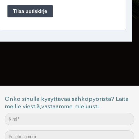
Onko sinulla kysyttävää sähköpyöristä? Laita
meille viestiä,vastaamme mieluusti.