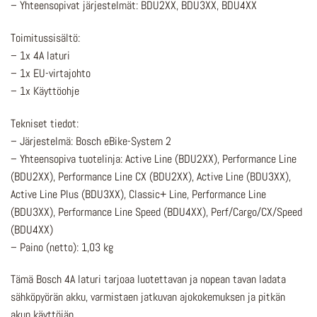
– Yhteensopivat järjestelmät: BDU2XX, BDU3XX, BDU4XX
Toimitussisältö:
– 1x 4A laturi
– 1x EU-virtajohto
– 1x Käyttöohje
Tekniset tiedot:
– Järjestelmä: Bosch eBike-System 2
– Yhteensopiva tuotelinja: Active Line (BDU2XX), Performance Line
(BDU2XX), Performance Line CX (BDU2XX), Active Line (BDU3XX),
Active Line Plus (BDU3XX), Classic+ Line, Performance Line
(BDU3XX), Performance Line Speed (BDU4XX), Perf/Cargo/CX/Speed
(BDU4XX)
– Paino (netto): 1,03 kg
Tämä Bosch 4A laturi tarjoaa luotettavan ja nopean tavan ladata
sähköpyörän akku, varmistaen jatkuvan ajokokemuksen ja pitkän
akun käyttöiän.