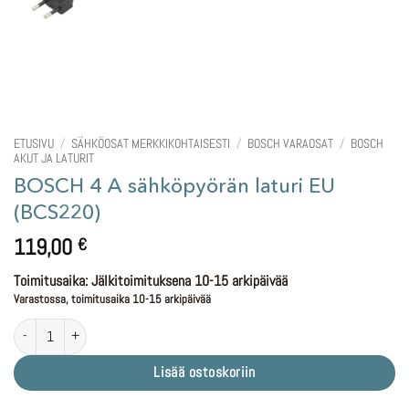
ETUSIVU
/
SÄHKÖOSAT MERKKIKOHTAISESTI
/
BOSCH VARAOSAT
/
BOSCH
AKUT JA LATURIT
BOSCH 4 A sähköpyörän laturi EU
(BCS220)
119,00
€
Toimitusaika: Jälkitoimituksena 10-15 arkipäivää
Varastossa, toimitusaika 10-15 arkipäivää
BOSCH 4 A sähköpyörän laturi EU (BCS220) määrä
Lisää ostoskoriin