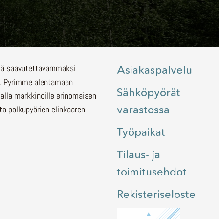
lyä saavutettavammaksi
Asiakaspalvelu
.
Pyrimme alentamaan
Sähköpyörät
malla markkinoille erinomaisen
varastossa
ita polkupyörien elinkaaren
Työpaikat
Tilaus- ja
toimitusehdot
Rekisteriseloste