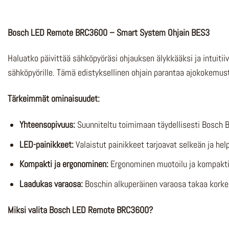
Bosch LED Remote BRC3600 – Smart System Ohjain BES3
Haluatko päivittää sähköpyöräsi ohjauksen älykkääksi ja intuit
sähköpyörille. Tämä edistyksellinen ohjain parantaa ajokokemusta
Tärkeimmät ominaisuudet:
Yhteensopivuus:
Suunniteltu toimimaan täydellisesti Bosch
LED-painikkeet:
Valaistut painikkeet tarjoavat selkeän ja he
Kompakti ja ergonominen:
Ergonominen muotoilu ja kompakti 
Laadukas varaosa:
Boschin alkuperäinen varaosa takaa korkea
Miksi valita Bosch LED Remote BRC3600?