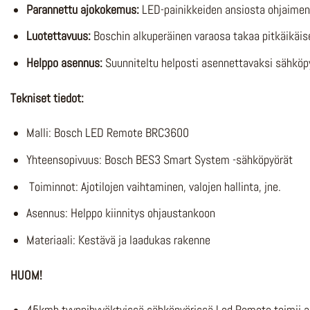
Parannettu ajokokemus:
LED-painikkeiden ansiosta ohjaimen k
Luotettavuus:
Boschin alkuperäinen varaosa takaa pitkäikäise
Helppo asennus:
Suunniteltu helposti asennettavaksi sähköpy
Tekniset tiedot:
Malli: Bosch LED Remote BRC3600
Yhteensopivuus: Bosch BES3 Smart System -sähköpyörät
Toiminnot: Ajotilojen vaihtaminen, valojen hallinta, jne.
Asennus: Helppo kiinnitys ohjaustankoon
Materiaali: Kestävä ja laadukas rakenne
HUOM!