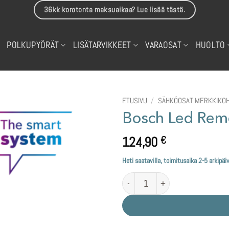
36kk korotonta maksuaikaa? Lue lisää tästä.
POLKUPYÖRÄT
LISÄTARVIKKEET
VARAOSAT
HUOLTO
ETUSIVU
/
SÄHKÖOSAT MERKKIKOH
Bosch Led Rem
124,90
€
Heti saatavilla, toimitusaika 2-5 arkipäi
Bosch Led Remote BRC3600 Smar