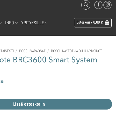
INFO
YRITYKSILLE
Ostoskori /
0,00
€
TAISESTI
/
BOSCH VARAOSAT
/
BOSCH NÄYTÖT JA OHJAINYKSIKÖT
ote BRC3600 Smart System
vää
t System määrä
Lisää ostoskoriin