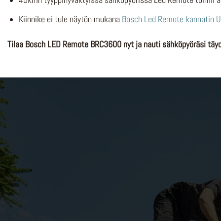
45kmh tyyppihyväktyissä sähköpyörissä Led Remote toimii a
Kiinnike ei tule näytön mukana
Bosch Led Remote kannatin U
Tilaa Bosch LED Remote BRC3600 nyt ja nauti sähköpyöräsi täydell