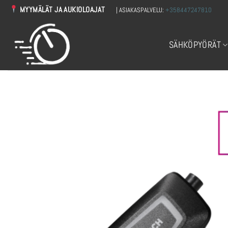
Skip
MYYMÄLÄT JA AUKIOLOAJAT
| ASIAKASPALVELU:
+358447247810
to
content
SÄHKÖPYÖRÄT