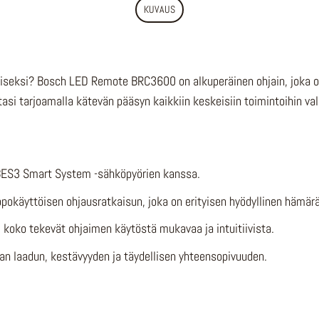
KUVAUS
iiviseksi? Bosch LED Remote BRC3600 on alkuperäinen ohjain, joka 
si tarjoamalla kätevän pääsyn kaikkiin keskeisiin toimintoihin val
 BES3 Smart System -sähköpyörien kanssa.
lppokäyttöisen ohjausratkaisun, joka on erityisen hyödyllinen hämä
koko tekevät ohjaimen käytöstä mukavaa ja intuitiivista.
n laadun, kestävyyden ja täydellisen yhteensopivuuden.