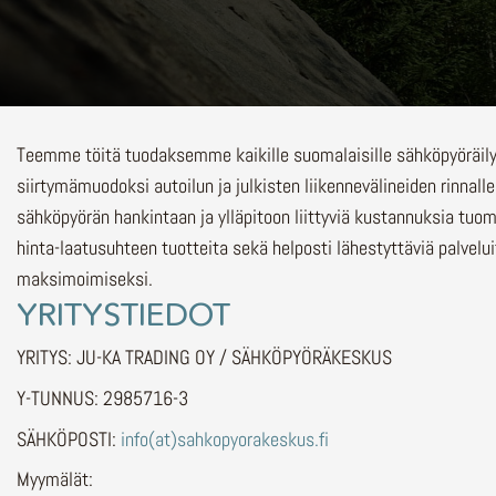
Teemme töitä tuodaksemme kaikille suomalaisille sähköpyöräi
siirtymämuodoksi autoilun ja julkisten liikennevälineiden rinnalle
sähköpyörän hankintaan ja ylläpitoon liittyviä kustannuksia tuo
hinta-laatusuhteen tuotteita sekä helposti lähestyttäviä palvelu
maksimoimiseksi.
YRITYSTIEDOT
YRITYS: JU-KA TRADING OY / SÄHKÖPYÖRÄKESKUS
Y-TUNNUS: 2985716-3
SÄHKÖPOSTI:
info(at)sahkopyorakeskus.fi
Myymälät: