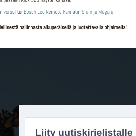
inoastaan Kiox 300-näytön kanssa.
niversal
tai
Bosch Led Remote kannatin Sram ja Magura
isestä hallinnasta alkuperäisellä ja luotettavalla ohjaimella!