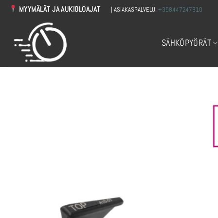
Skip
MYYMÄLÄT JA AUKIOLOAJAT
| ASIAKASPALVELU:
+358447247810
to
content
SÄHKÖPYÖRÄT