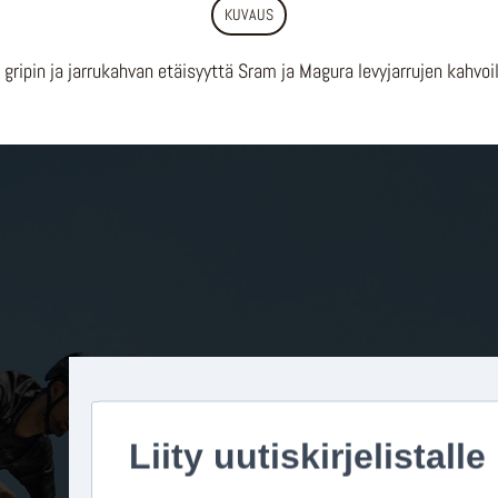
KUVAUS
ipin ja jarrukahvan etäisyyttä Sram ja Magura levyjarrujen kahvoil