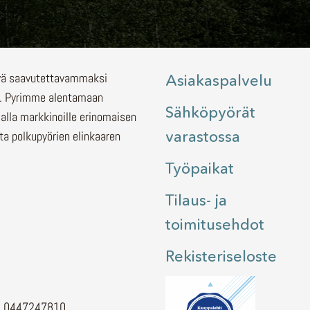
lyä saavutettavammaksi
Asiakaspalvelu
.
Pyrimme alentamaan
Sähköpyörät
malla markkinoille erinomaisen
varastossa
ita polkupyörien elinkaaren
Työpaikat
Tilaus- ja
toimitusehdot
Rekisteriseloste
H. 0447247810