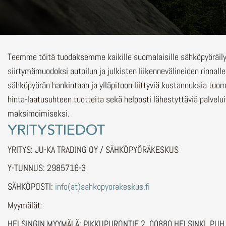
Teemme töitä tuodaksemme kaikille suomalaisille sähköpyöräi
siirtymämuodoksi autoilun ja julkisten liikennevälineiden rinnalle
sähköpyörän hankintaan ja ylläpitoon liittyviä kustannuksia tuo
hinta-laatusuhteen tuotteita sekä helposti lähestyttäviä palvelu
maksimoimiseksi.
YRITYSTIEDOT
YRITYS: JU-KA TRADING OY / SÄHKÖPYÖRÄKESKUS
Y-TUNNUS: 2985716-3
SÄHKÖPOSTI:
info(at)sahkopyorakeskus.fi
Myymälät:
HELSINGIN MYYMÄLÄ: PIKKUPURONTIE 2, 00880 HELSINKI, PU