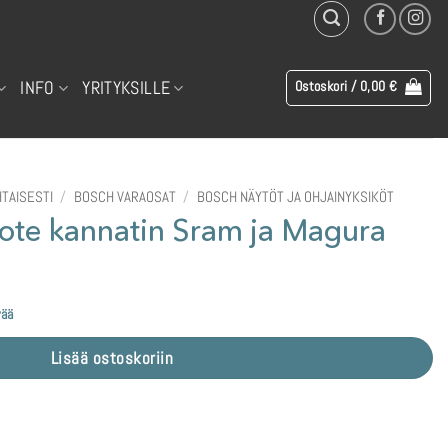
INFO
YRITYKSILLE
Ostoskori /
0,00
€
TAISESTI
/
BOSCH VARAOSAT
/
BOSCH NÄYTÖT JA OHJAINYKSIKÖT
te kannatin Sram ja Magura
vää
Lisää ostoskoriin