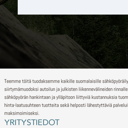
Teemme töitä tuodaksemme kaikille suomalaisille sähköpyöräi
siirtymämuodoksi autoilun ja julkisten liikennevälineiden rinnalle
sähköpyörän hankintaan ja ylläpitoon liittyviä kustannuksia tuo
hinta-laatusuhteen tuotteita sekä helposti lähestyttäviä palvelu
maksimoimiseksi.
YRITYSTIEDOT