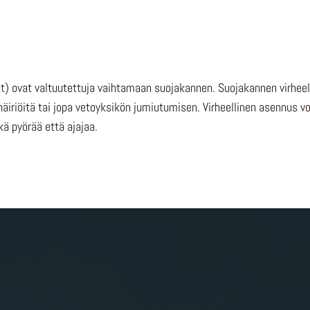
et) ovat valtuutettuja vaihtamaan suojakannen. Suojakannen virheell
häiriöitä tai jopa vetoyksikön jumiutumisen. Virheellinen asennus 
kä pyörää että ajajaa.