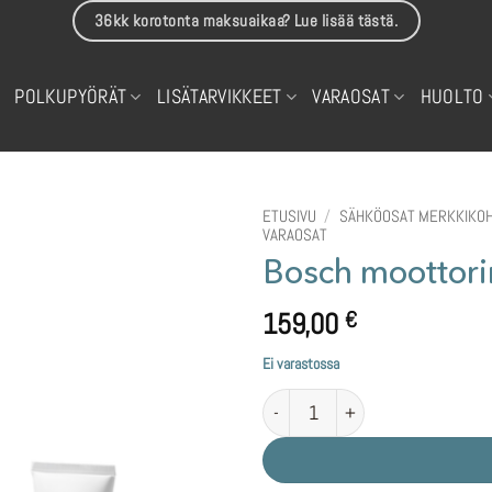
36kk korotonta maksuaikaa? Lue lisää tästä.
POLKUPYÖRÄT
LISÄTARVIKKEET
VARAOSAT
HUOLTO
ETUSIVU
/
SÄHKÖOSAT MERKKIKOH
VARAOSAT
Bosch moottori
159,00
€
Ei varastossa
Bosch moottorin korjaussarja BD