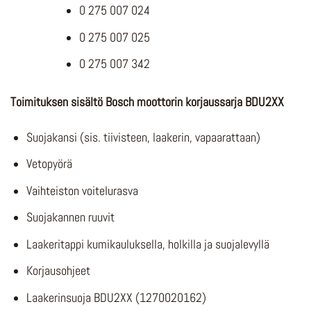
0 275 007 024
0 275 007 025
0 275 007 342
Toimituksen sisältö Bosch moottorin korjaussarja BDU2XX
Suojakansi (sis. tiivisteen, laakerin, vapaarattaan)
Vetopyörä
Vaihteiston voitelurasva
Suojakannen ruuvit
Laakeritappi kumikauluksella, holkilla ja suojalevyllä
Korjausohjeet
Laakerinsuoja BDU2XX (1270020162)