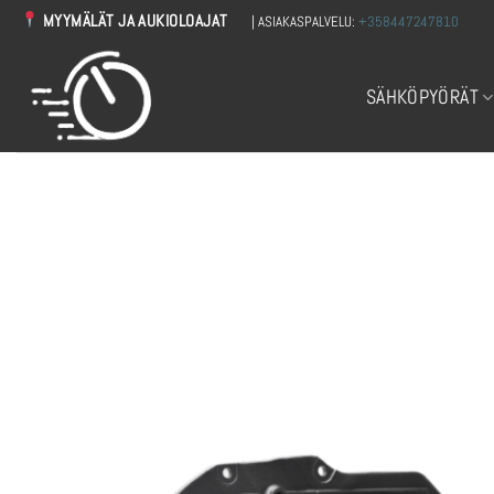
Skip
MYYMÄLÄT JA AUKIOLOAJAT
| ASIAKASPALVELU:
+358447247810
to
content
SÄHKÖPYÖRÄT