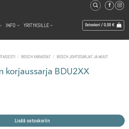
INFO
YRITYKSILLE
Ostoskori /
0,00
€
TAISESTI
/
BOSCH VARAOSAT
/
BOSCH JOHTOSARJAT JA MUUT
n korjaussarja BDU2XX
U2XX määrä
Lisää ostoskoriin