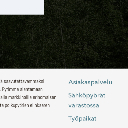
lyä saavutettavammaksi
Asiakaspalvelu
.
Pyrimme alentamaan
Sähköpyörät
malla markkinoille erinomaisen
varastossa
ita polkupyörien elinkaaren
Työpaikat