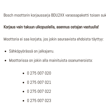
Bosch moottorin korjaussarja BDU2XX varaosapaketti toisen suk
Korjaus vain takuun ulkopuolella, asennus ostajan vastuulla!
Moottoria ei saa korjata, jos jokin seuraavista ehdoista täyttyy:
Sähköpyörässä on jalkajarru.
Moottorissa on jokin alla mainituista osanumeroista:
0 275 007 020
0 275 007 021
0 275 007 022
0 275 007 023