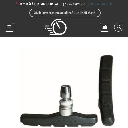
Skip
| ASIAKASPALVELU:
+358447247810
MYYMÄLÄT JA AUKIOLOAJAT
to
36kk korotonta maksuaikaa? Lue lisää tästä.
content