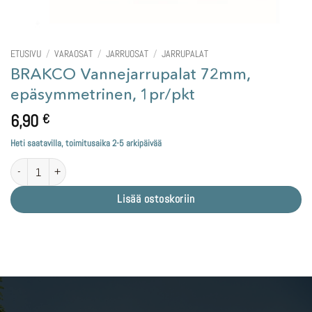
ETUSIVU
/
VARAOSAT
/
JARRUOSAT
/
JARRUPALAT
BRAKCO Vannejarrupalat 72mm,
epäsymmetrinen, 1pr/pkt
6,90
€
Heti saatavilla, toimitusaika 2-5 arkipäivää
BRAKCO Vannejarrupalat 72mm, epäsymmetrinen, 1pr/pkt määrä
Lisää ostoskoriin