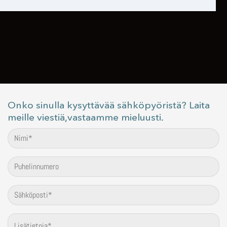
Onko sinulla kysyttävää sähköpyöristä? Laita
meille viestiä,vastaamme mieluusti.