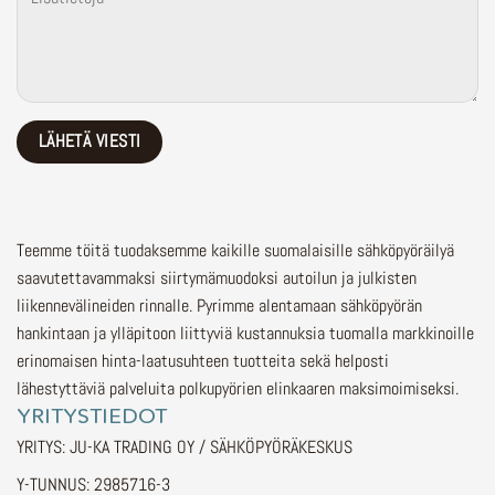
Teemme töitä tuodaksemme kaikille suomalaisille sähköpyöräilyä
saavutettavammaksi siirtymämuodoksi autoilun ja julkisten
liikennevälineiden rinnalle.
Pyrimme alentamaan sähköpyörän
hankintaan ja ylläpitoon liittyviä kustannuksia tuomalla markkinoille
erinomaisen hinta-laatusuhteen tuotteita sekä helposti
lähestyttäviä palveluita polkupyörien elinkaaren maksimoimiseksi.
YRITYSTIEDOT
YRITYS: JU-KA TRADING OY / SÄHKÖPYÖRÄKESKUS
Y-TUNNUS: 2985716-3