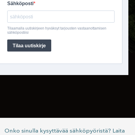
Onko sinulla kysyttävää sähköpyöristä? Laita