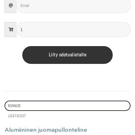
Liity odotuslistalle
KUVAUS
LISÄTIEDOT
Alumiininen juomapullonteline