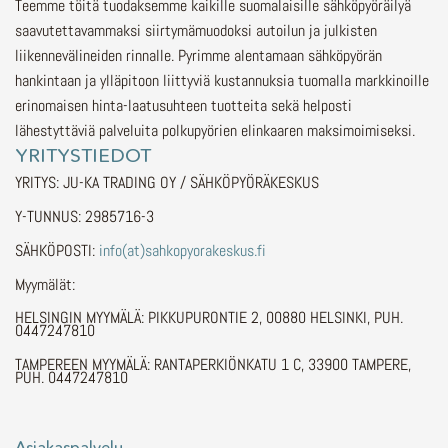
Teemme töitä tuodaksemme kaikille suomalaisille sähköpyöräilyä
saavutettavammaksi siirtymämuodoksi autoilun ja julkisten
liikennevälineiden rinnalle.
Pyrimme alentamaan sähköpyörän
hankintaan ja ylläpitoon liittyviä kustannuksia tuomalla markkinoille
erinomaisen hinta-laatusuhteen tuotteita sekä helposti
lähestyttäviä palveluita polkupyörien elinkaaren maksimoimiseksi.
YRITYSTIEDOT
YRITYS: JU-KA TRADING OY / SÄHKÖPYÖRÄKESKUS
Y-TUNNUS: 2985716-3
SÄHKÖPOSTI:
info(at)sahkopyorakeskus.fi
Myymälät:
HELSINGIN MYYMÄLÄ: PIKKUPURONTIE 2, 00880 HELSINKI, PUH.
0447247810
TAMPEREEN MYYMÄLÄ: RANTAPERKIÖNKATU 1 C, 33900 TAMPERE,
PUH. 0447247810
Asiakaspalvelu