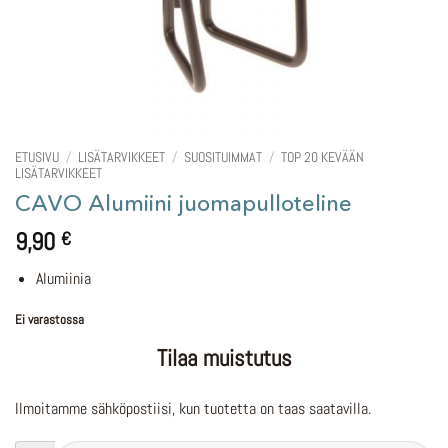
ETUSIVU
/
LISÄTARVIKKEET
/
SUOSITUIMMAT
/
TOP 20 KEVÄÄN
LISÄTARVIKKEET
CAVO Alumiini juomapulloteline
9,90
€
Alumiinia
Ei varastossa
Tilaa muistutus
Ilmoitamme sähköpostiisi, kun tuotetta on taas saatavilla.