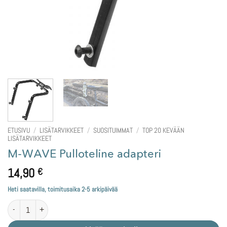
ETUSIVU
/
LISÄTARVIKKEET
/
SUOSITUIMMAT
/
TOP 20 KEVÄÄN
LISÄTARVIKKEET
M-WAVE Pulloteline adapteri
14,90
€
Heti saatavilla, toimitusaika 2-5 arkipäivää
M-WAVE Pulloteline adapteri määrä