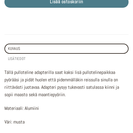
Lisää ostoskoriin
KUVAUS
LISÄTIEDOT
Tällä pulloteline adapterilla saat kaksi lisä pullotelinepaikkaa
pyörääsi ja pidät huolen että pidemmälläkin reissulla sinulla on
riittävästi juotavaa. Adapteri pysyy tukevasti satulassa kiinni ja
sopii maasto sekä maantiepyöriin.
Materiaali: Alumiini
Väri: musta