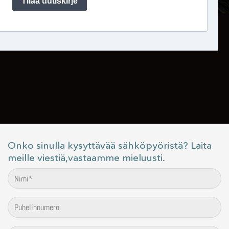
Onko sinulla kysyttävää sähköpyöristä? Laita
meille viestiä,vastaamme mieluusti.