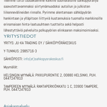
Teemme töitä tuodaksemme kaikille suomalaisille sähköpyöräilyä
saavutettavammaksi siirtymämuodoksi autoilun ja julkisten
liikennevälineiden rinnalle.
Pyrimme alentamaan sähköpyörän
hankintaan ja ylläpitoon liittyviä kustannuksia tuomalla markkinoille
erinomaisen hinta-laatusuhteen tuotteita sekä helposti
lähestyttäviä palveluita polkupyörien elinkaaren maksimoimiseksi.
YRITYSTIEDOT
YRITYS: JU-KA TRADING OY / SÄHKÖPYÖRÄKESKUS
Y-TUNNUS: 2985716-3
SÄHKÖPOSTI:
info(at)sahkopyorakeskus.fi
Myymälät:
HELSINGIN MYYMÄLÄ: PIKKUPURONTIE 2, 00880 HELSINKI, PUH.
0447247810
TAMPEREEN MYYMÄLÄ: RANTAPERKIÖNKATU 1 C, 33900 TAMPERE,
PUH. 0447247810
Asiakaspalvelu