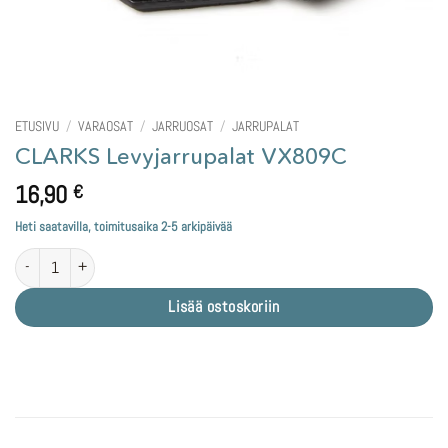
ETUSIVU
/
VARAOSAT
/
JARRUOSAT
/
JARRUPALAT
CLARKS Levyjarrupalat VX809C
16,90
€
Heti saatavilla, toimitusaika 2-5 arkipäivää
CLARKS Levyjarrupalat VX809C määrä
Lisää ostoskoriin