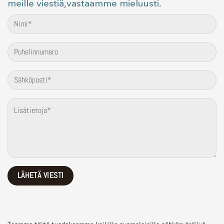
meille viestiä,vastaamme mieluusti.