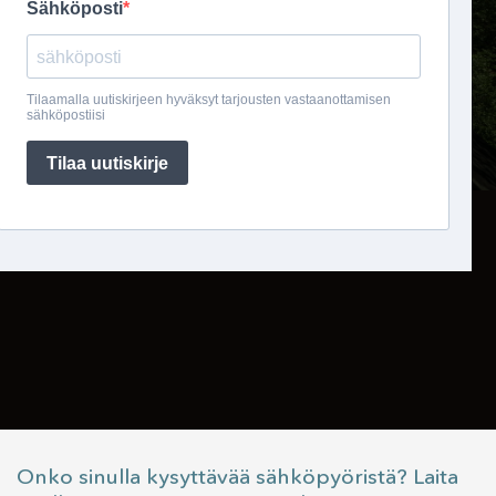
Onko sinulla kysyttävää sähköpyöristä? Laita