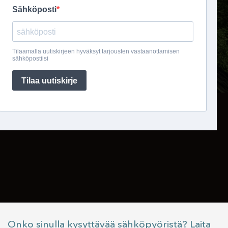
Onko sinulla kysyttävää sähköpyöristä? Laita