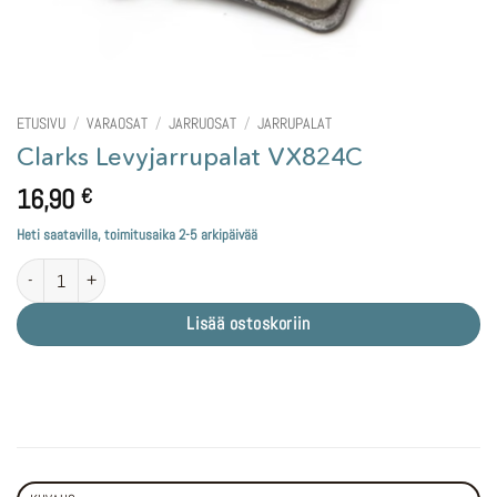
ETUSIVU
/
VARAOSAT
/
JARRUOSAT
/
JARRUPALAT
Clarks Levyjarrupalat VX824C
16,90
€
Heti saatavilla, toimitusaika 2-5 arkipäivää
Clarks Levyjarrupalat VX824C määrä
Lisää ostoskoriin