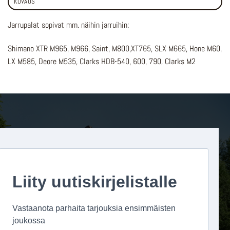
KUVAUS
Jarrupalat sopivat mm. näihin jarruihin:
Shimano XTR M965, M966, Saint, M800,XT765, SLX M665, Hone M60,
LX M585, Deore M535, Clarks HDB-540, 600, 790, Clarks M2