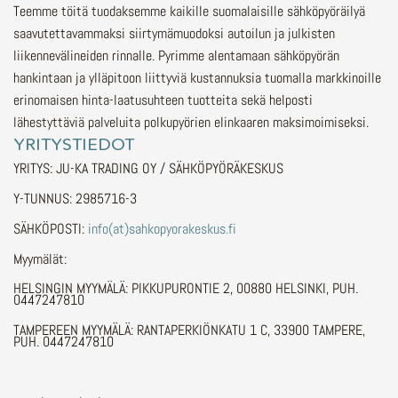
Teemme töitä tuodaksemme kaikille suomalaisille sähköpyöräilyä
saavutettavammaksi siirtymämuodoksi autoilun ja julkisten
liikennevälineiden rinnalle.
Pyrimme alentamaan sähköpyörän
hankintaan ja ylläpitoon liittyviä kustannuksia tuomalla markkinoille
erinomaisen hinta-laatusuhteen tuotteita sekä helposti
lähestyttäviä palveluita polkupyörien elinkaaren maksimoimiseksi.
YRITYSTIEDOT
YRITYS: JU-KA TRADING OY / SÄHKÖPYÖRÄKESKUS
Y-TUNNUS: 2985716-3
SÄHKÖPOSTI:
info(at)sahkopyorakeskus.fi
Myymälät:
HELSINGIN MYYMÄLÄ: PIKKUPURONTIE 2, 00880 HELSINKI, PUH.
0447247810
TAMPEREEN MYYMÄLÄ: RANTAPERKIÖNKATU 1 C, 33900 TAMPERE,
PUH. 0447247810