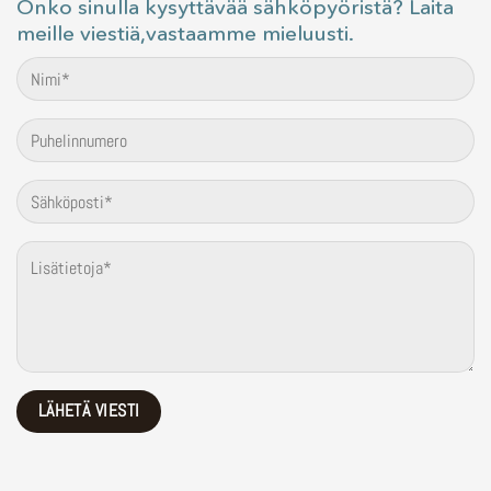
Onko sinulla kysyttävää sähköpyöristä? Laita
meille viestiä,vastaamme mieluusti.