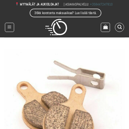
Skip
| ASIAKASPALVELU:
+358447247810
MYYMÄLÄT JA AUKIOLOAJAT
to
36kk korotonta maksuaikaa? Lue lisää tästä.
content