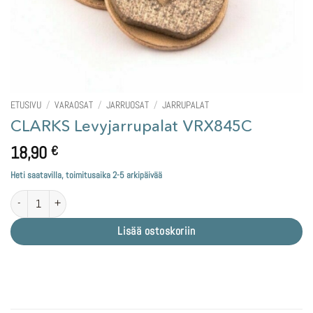
ETUSIVU
/
VARAOSAT
/
JARRUOSAT
/
JARRUPALAT
CLARKS Levyjarrupalat VRX845C
18,90
€
Heti saatavilla, toimitusaika 2-5 arkipäivää
CLARKS Levyjarrupalat VRX845C määrä
Lisää ostoskoriin