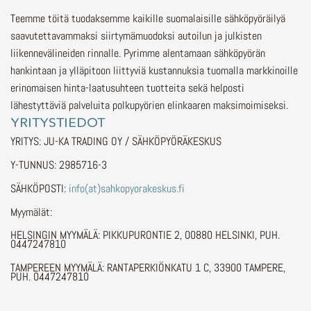
Teemme töitä tuodaksemme kaikille suomalaisille sähköpyöräilyä
saavutettavammaksi siirtymämuodoksi autoilun ja julkisten
liikennevälineiden rinnalle.
Pyrimme alentamaan sähköpyörän
hankintaan ja ylläpitoon liittyviä kustannuksia tuomalla markkinoille
erinomaisen hinta-laatusuhteen tuotteita sekä helposti
lähestyttäviä palveluita polkupyörien elinkaaren maksimoimiseksi.
YRITYSTIEDOT
YRITYS: JU-KA TRADING OY / SÄHKÖPYÖRÄKESKUS
Y-TUNNUS: 2985716-3
SÄHKÖPOSTI:
info(at)sahkopyorakeskus.fi
Myymälät:
HELSINGIN MYYMÄLÄ: PIKKUPURONTIE 2, 00880 HELSINKI, PUH.
0447247810
TAMPEREEN MYYMÄLÄ: RANTAPERKIÖNKATU 1 C, 33900 TAMPERE,
PUH. 0447247810