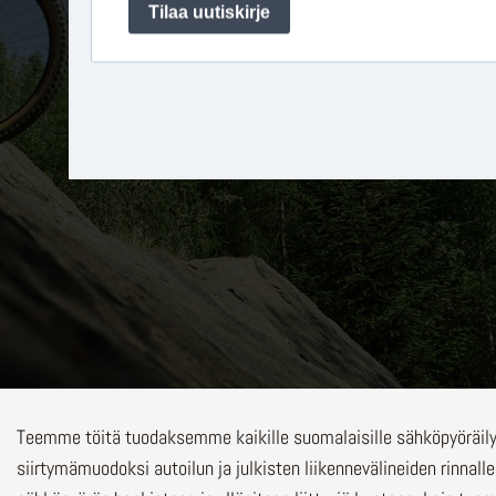
Teemme töitä tuodaksemme kaikille suomalaisille sähköpyöräi
siirtymämuodoksi autoilun ja julkisten liikennevälineiden rinnalle