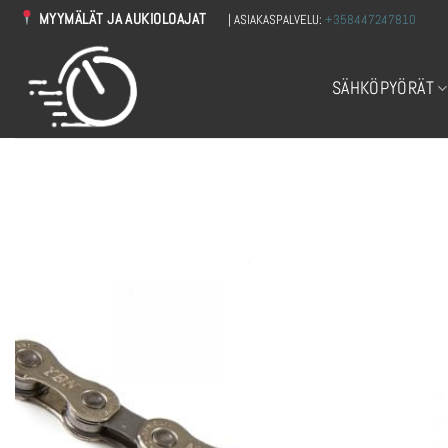
Skip
MYYMÄLÄT JA AUKIOLOAJAT
| ASIAKASPALVELU:
+358447247810
to
content
SÄHKÖPYÖRÄT