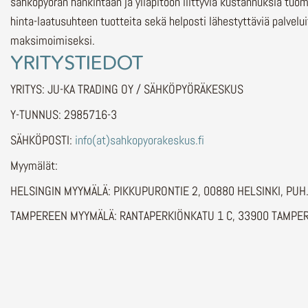
sähköpyörän hankintaan ja ylläpitoon liittyviä kustannuksia tuo
hinta-laatusuhteen tuotteita sekä helposti lähestyttäviä palvelu
maksimoimiseksi.
YRITYSTIEDOT
YRITYS: JU-KA TRADING OY / SÄHKÖPYÖRÄKESKUS
Y-TUNNUS: 2985716-3
SÄHKÖPOSTI:
info(at)sahkopyorakeskus.fi
Myymälät:
HELSINGIN MYYMÄLÄ: PIKKUPURONTIE 2, 00880 HELSINKI, PU
TAMPEREEN MYYMÄLÄ: RANTAPERKIÖNKATU 1 C, 33900 TAMPER