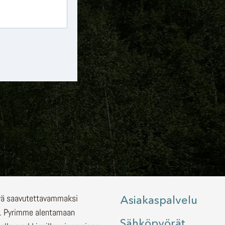
lyä saavutettavammaksi
Asiakaspalvelu
.
Pyrimme alentamaan
Sähköpyörät