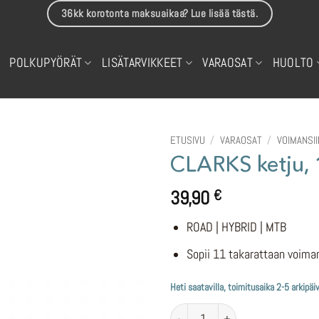
36kk korotonta maksuaikaa? Lue lisää tästä.
POLKUPYÖRÄT
LISÄTARVIKKEET
VARAOSAT
HUOLTO
ETUSIVU
/
VARAOSAT
/
VOIMANSI
CLARKS ketju, 
39,90
€
ROAD | HYBRID | MTB
Sopii 11 takarattaan voimans
Heti saatavilla, toimitusaika 2-5 arkipäi
CLARKS ketju, 11 vaihteinen määr