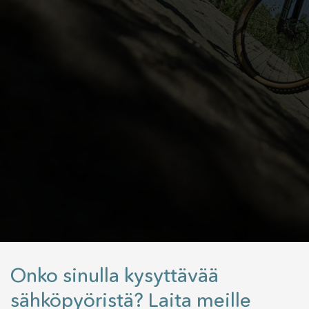
Onko sinulla kysyttävää
sähköpyöristä? Laita meille