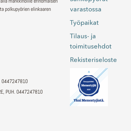
malla markkinoille erinomaisen
varastossa
ita polkupyörien elinkaaren
Työpaikat
Tilaus- ja
toimitusehdot
Rekisteriseloste
H. 0447247810
E, PUH. 0447247810