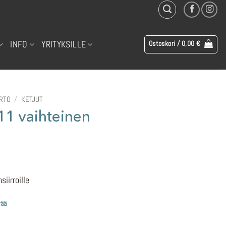
INFO
YRITYKSILLE
Ostoskori /
0,00
€
IRTO
/
KETJUT
11 vaihteinen
iirroille
vää
ä