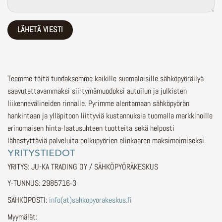
Teemme töitä tuodaksemme kaikille suomalaisille sähköpyöräilyä
saavutettavammaksi siirtymämuodoksi autoilun ja julkisten
liikennevälineiden rinnalle.
Pyrimme alentamaan sähköpyörän
hankintaan ja ylläpitoon liittyviä kustannuksia tuomalla markkinoille
erinomaisen hinta-laatusuhteen tuotteita sekä helposti
lähestyttäviä palveluita polkupyörien elinkaaren maksimoimiseksi.
YRITYSTIEDOT
YRITYS: JU-KA TRADING OY / SÄHKÖPYÖRÄKESKUS
Y-TUNNUS: 2985716-3
SÄHKÖPOSTI:
info(at)sahkopyorakeskus.fi
Myymälät: