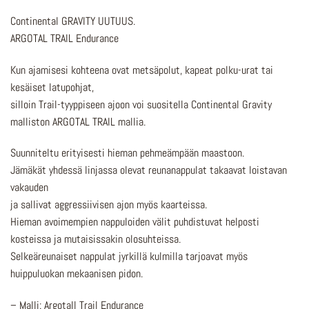
Continental GRAVITY UUTUUS.
ARGOTAL TRAIL Endurance
Kun ajamisesi kohteena ovat metsäpolut, kapeat polku-urat tai
kesäiset latupohjat,
silloin Trail-tyyppiseen ajoon voi suositella Continental Gravity
malliston ARGOTAL TRAIL mallia.
Suunniteltu erityisesti hieman pehmeämpään maastoon.
Jämäkät yhdessä linjassa olevat reunanappulat takaavat loistavan
vakauden
ja sallivat aggressiivisen ajon myös kaarteissa.
Hieman avoimempien nappuloiden välit puhdistuvat helposti
kosteissa ja mutaisissakin olosuhteissa.
Selkeäreunaiset nappulat jyrkillä kulmilla tarjoavat myös
huippuluokan mekaanisen pidon.
– Malli: Argotall Trail Endurance