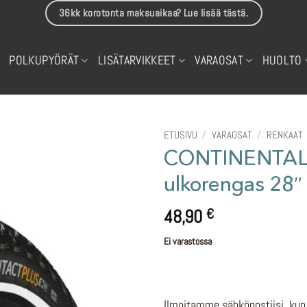
36kk korotonta maksuaikaa? Lue lisää tästä.
POLKUPYÖRÄT
LISÄTARVIKKEET
VARAOSAT
HUOLTO
ETUSIVU
/
VARAOSAT
/
RENKAAT
CONTINENTAL C
ulkorengas 28″
48,90
€
Ei varastossa
Ilmoitamme sähköpostiisi, kun 