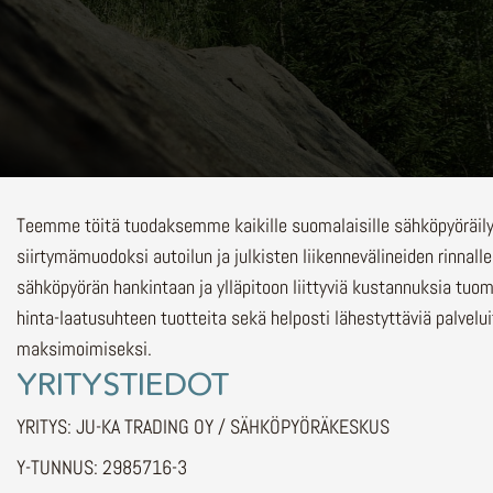
Teemme töitä tuodaksemme kaikille suomalaisille sähköpyöräi
siirtymämuodoksi autoilun ja julkisten liikennevälineiden rinnalle
sähköpyörän hankintaan ja ylläpitoon liittyviä kustannuksia tuo
hinta-laatusuhteen tuotteita sekä helposti lähestyttäviä palvelu
maksimoimiseksi.
YRITYSTIEDOT
YRITYS: JU-KA TRADING OY / SÄHKÖPYÖRÄKESKUS
Y-TUNNUS: 2985716-3