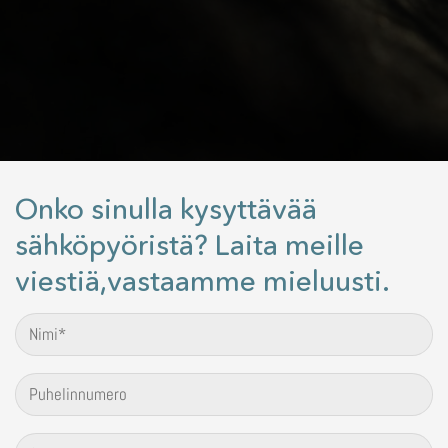
Onko sinulla kysyttävää
sähköpyöristä? Laita meille
viestiä,vastaamme mieluusti.