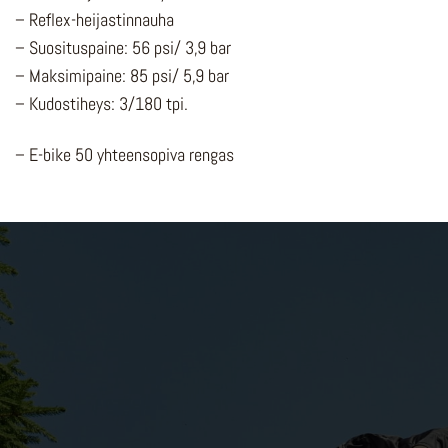
– Reflex-heijastinnauha
– Suosituspaine: 56 psi/ 3,9 bar
– Maksimipaine: 85 psi/ 5,9 bar
– Kudostiheys: 3/180 tpi.
– E-bike 50 yhteensopiva rengas