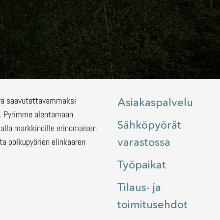
lyä saavutettavammaksi
Asiakaspalvelu
.
Pyrimme alentamaan
Sähköpyörät
malla markkinoille erinomaisen
varastossa
ita polkupyörien elinkaaren
Työpaikat
Tilaus- ja
toimitusehdot