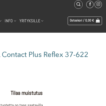
INFO
YRITYKSILLE
Ostoskori /
0,00
€
ontact Plus Reflex 37-622
Tilaa muistutus
tuotetta on taas saatavilla.