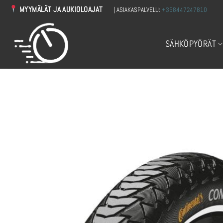
Skip
MYYMÄLÄT JA AUKIOLOAJAT
| ASIAKASPALVELU:
+358447247810
to
content
SÄHKÖPYÖRÄT