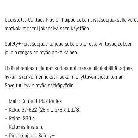
Uudistettu Contact Plus on huippuluokan pistosuojauksella varu
matkakumppani jokapäiväiseen käyttöön.
Safety+ -pitosuojaus tarjoaa sekä pisto- että viiltosuojauksen,
jolloin rengas on myös pitkäikäinen.
Lisäksi renkaan hieman korkeampi massa ulkokehälllä tarjoaa
hyvän iskunvaimennuksen sekä miellyttävän ajotuntuman.
Soveltuu hyvin myös sähköpyöriin.
– Malli: Contact Plus Reflex
– Koko: 37-622 (28 x 1 5/8 x 1 1/8)
– Paino: 980 g.
– Kulumisilmaisin.
– Pistosuojaus: Safety+