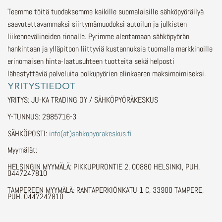
Teemme töitä tuodaksemme kaikille suomalaisille sähköpyöräilyä
saavutettavammaksi siirtymämuodoksi autoilun ja julkisten
liikennevälineiden rinnalle.
Pyrimme alentamaan sähköpyörän
hankintaan ja ylläpitoon liittyviä kustannuksia tuomalla markkinoille
erinomaisen hinta-laatusuhteen tuotteita sekä helposti
lähestyttäviä palveluita polkupyörien elinkaaren maksimoimiseksi.
YRITYSTIEDOT
YRITYS: JU-KA TRADING OY / SÄHKÖPYÖRÄKESKUS
Y-TUNNUS: 2985716-3
SÄHKÖPOSTI:
info(at)sahkopyorakeskus.fi
Myymälät:
HELSINGIN MYYMÄLÄ: PIKKUPURONTIE 2, 00880 HELSINKI, PUH.
0447247810
TAMPEREEN MYYMÄLÄ: RANTAPERKIÖNKATU 1 C, 33900 TAMPERE,
PUH. 0447247810