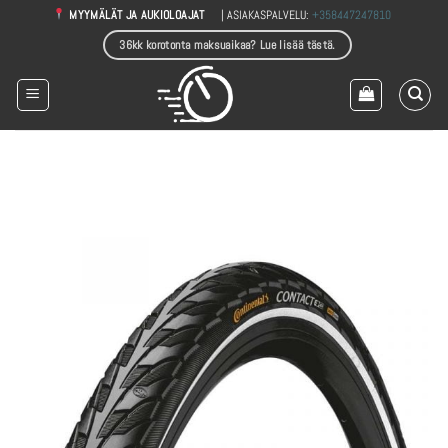
Skip
| ASIAKASPALVELU:
+358447247810
MYYMÄLÄT JA AUKIOLOAJAT
to
36kk korotonta maksuaikaa? Lue lisää tästä.
content