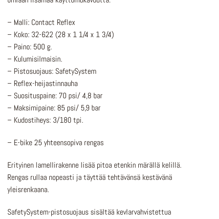
– Malli: Contact Reflex
– Koko: 32-622 (28 x 1 1/4 x 1 3/4)
– Paino: 500 g.
– Kulumisilmaisin.
– Pistosuojaus: SafetySystem
– Reflex-heijastinnauha
– Suosituspaine: 70 psi/ 4,8 bar
– Maksimipaine: 85 psi/ 5,9 bar
– Kudostiheys: 3/180 tpi.
– E-bike 25 yhteensopiva rengas
Erityinen lamellirakenne lisää pitoa etenkin märällä kelillä.
Rengas rullaa nopeasti ja täyttää tehtävänsä kestävänä
yleisrenkaana.
SafetySystem-pistosuojaus sisältää kevlarvahvistettua