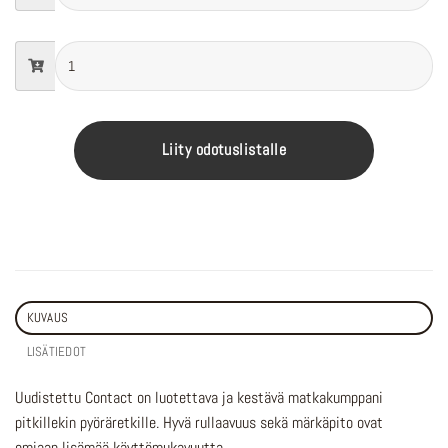
Liity odotuslistalle
KUVAUS
LISÄTIEDOT
Uudistettu Contact on luotettava ja kestävä matkakumppani
pitkillekin pyöräretkille. Hyvä rullaavuus sekä märkäpito ovat
omiaan lisämää käyttömukavuutta.