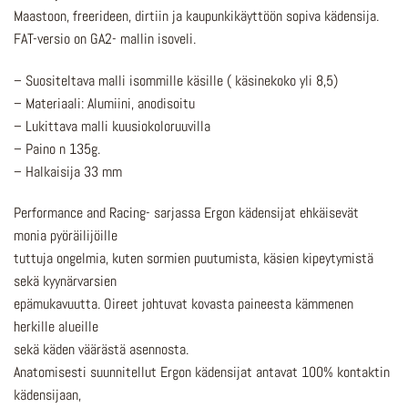
Maastoon, freerideen, dirtiin ja kaupunkikäyttöön sopiva kädensija.
FAT-versio on GA2- mallin isoveli.
– Suositeltava malli isommille käsille ( käsinekoko yli 8,5)
– Materiaali: Alumiini, anodisoitu
– Lukittava malli kuusiokoloruuvilla
– Paino n 135g.
– Halkaisija 33 mm
Performance and Racing- sarjassa Ergon kädensijat ehkäisevät
monia pyöräilijöille
tuttuja ongelmia, kuten sormien puutumista, käsien kipeytymistä
sekä kyynärvarsien
epämukavuutta. Oireet johtuvat kovasta paineesta kämmenen
herkille alueille
sekä käden väärästä asennosta.
Anatomisesti suunnitellut Ergon kädensijat antavat 100% kontaktin
kädensijaan,