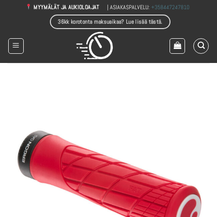
Skip
| ASIAKASPALVELU:
+358447247810
MYYMÄLÄT JA AUKIOLOAJAT
to
36kk korotonta maksuaikaa? Lue lisää tästä.
content