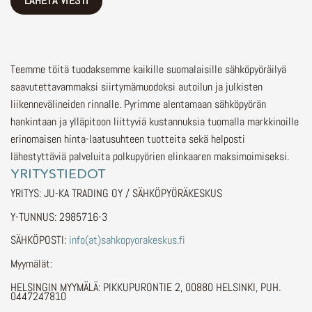
Teemme töitä tuodaksemme kaikille suomalaisille sähköpyöräilyä
saavutettavammaksi siirtymämuodoksi autoilun ja julkisten
liikennevälineiden rinnalle.
Pyrimme alentamaan sähköpyörän
hankintaan ja ylläpitoon liittyviä kustannuksia tuomalla markkinoille
erinomaisen hinta-laatusuhteen tuotteita sekä helposti
lähestyttäviä palveluita polkupyörien elinkaaren maksimoimiseksi.
YRITYSTIEDOT
YRITYS: JU-KA TRADING OY / SÄHKÖPYÖRÄKESKUS
Y-TUNNUS: 2985716-3
SÄHKÖPOSTI:
info(at)sahkopyorakeskus.fi
Myymälät:
HELSINGIN MYYMÄLÄ: PIKKUPURONTIE 2, 00880 HELSINKI, PUH.
0447247810