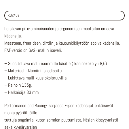
KUVAUS
Loistavan pito-ominaisuuden ja ergonomisen muotoilun omaava
kädensija.
Maastoon, freerideen, dirtiin ja kaupunkikäyttöön sopiva kädensija.
FAT-versio on GA2- mallin isoveli.
– Suositeltava malli isommille käsille ( käsinekoko yli 8,5)
– Materiaali: Alumiini, anodisoitu
– Lukittava malli kuusiokoloruuvilla
– Paino n 135g.
– Halkaisija 33 mm
Performance and Racing- sarjassa Ergon kädensijat ehkäisevät
monia pyöräilijöille
tuttuja ongelmia, kuten sormien puutumista, käsien kipeytymistä
sekä kyynärvarsien