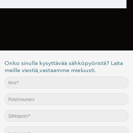
Onko sinulla kysyttävää sähköpyöristä? Laita
meille viestiä,vastaamme mieluusti.