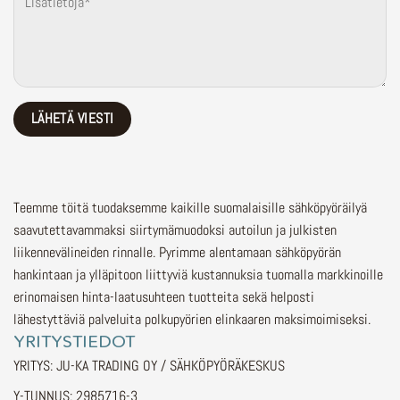
Teemme töitä tuodaksemme kaikille suomalaisille sähköpyöräilyä
saavutettavammaksi siirtymämuodoksi autoilun ja julkisten
liikennevälineiden rinnalle.
Pyrimme alentamaan sähköpyörän
hankintaan ja ylläpitoon liittyviä kustannuksia tuomalla markkinoille
erinomaisen hinta-laatusuhteen tuotteita sekä helposti
lähestyttäviä palveluita polkupyörien elinkaaren maksimoimiseksi.
YRITYSTIEDOT
YRITYS: JU-KA TRADING OY / SÄHKÖPYÖRÄKESKUS
Y-TUNNUS: 2985716-3