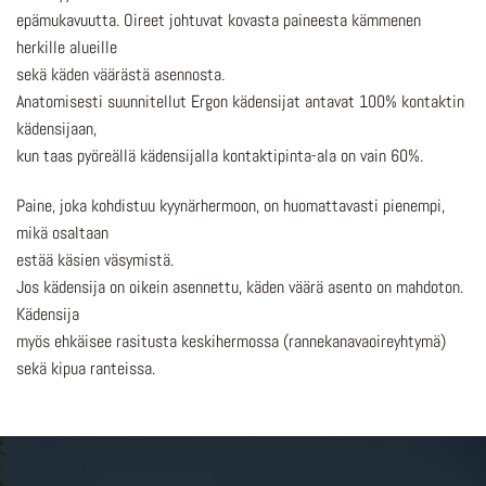
epämukavuutta. Oireet johtuvat kovasta paineesta kämmenen
herkille alueille
sekä käden väärästä asennosta.
Anatomisesti suunnitellut Ergon kädensijat antavat 100% kontaktin
kädensijaan,
kun taas pyöreällä kädensijalla kontaktipinta-ala on vain 60%.
Paine, joka kohdistuu kyynärhermoon, on huomattavasti pienempi,
mikä osaltaan
estää käsien väsymistä.
Jos kädensija on oikein asennettu, käden väärä asento on mahdoton.
Kädensija
myös ehkäisee rasitusta keskihermossa (rannekanavaoireyhtymä)
sekä kipua ranteissa.