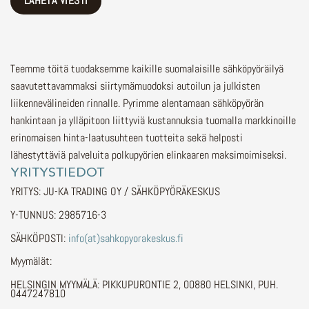
Teemme töitä tuodaksemme kaikille suomalaisille sähköpyöräilyä
saavutettavammaksi siirtymämuodoksi autoilun ja julkisten
liikennevälineiden rinnalle.
Pyrimme alentamaan sähköpyörän
hankintaan ja ylläpitoon liittyviä kustannuksia tuomalla markkinoille
erinomaisen hinta-laatusuhteen tuotteita sekä helposti
lähestyttäviä palveluita polkupyörien elinkaaren maksimoimiseksi.
YRITYSTIEDOT
YRITYS: JU-KA TRADING OY / SÄHKÖPYÖRÄKESKUS
Y-TUNNUS: 2985716-3
SÄHKÖPOSTI:
info(at)sahkopyorakeskus.fi
Myymälät:
HELSINGIN MYYMÄLÄ: PIKKUPURONTIE 2, 00880 HELSINKI, PUH.
0447247810