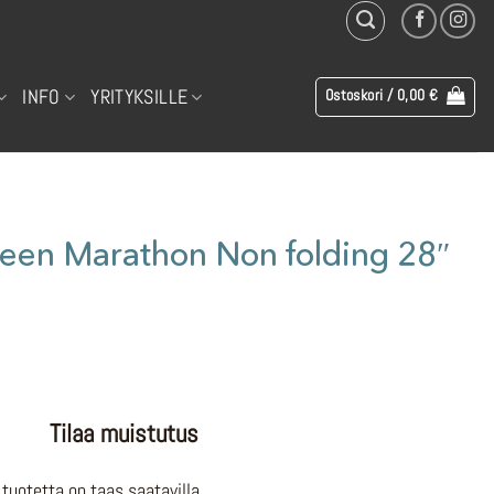
INFO
YRITYKSILLE
Ostoskori /
0,00
€
n Marathon Non folding 28″
Tilaa muistutus
tuotetta on taas saatavilla.