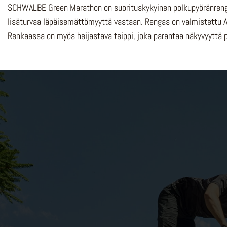
SCHWALBE Green Marathon on suorituskykyinen polkupyöränrengas,
lisäturvaa läpäisemättömyyttä vastaan. Rengas on valmistettu A
Renkaassa on myös heijastava teippi, joka parantaa näkyvyyttä pi