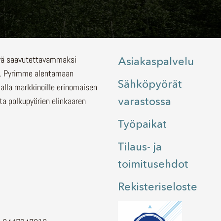
lyä saavutettavammaksi
Asiakaspalvelu
.
Pyrimme alentamaan
Sähköpyörät
malla markkinoille erinomaisen
varastossa
ita polkupyörien elinkaaren
Työpaikat
Tilaus- ja
toimitusehdot
Rekisteriseloste