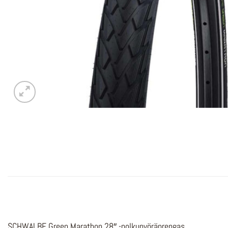
SCHWALBE Green Marathon 28″ -polkupyöränrengas