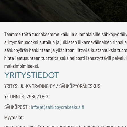
Teemme töitä tuodaksemme kaikille suomalaisille sähköpyöräi
siirtymämuodoksi autoilun ja julkisten liikennevälineiden rinnalle
sähköpyörän hankintaan ja ylläpitoon liittyviä kustannuksia tuo
hinta-laatusuhteen tuotteita sekä helposti lähestyttäviä palvelu
maksimoimiseksi.
YRITYSTIEDOT
YRITYS: JU-KA TRADING OY / SÄHKÖPYÖRÄKESKUS
Y-TUNNUS: 2985716-3
SÄHKÖPOSTI:
info(at)sahkopyorakeskus.fi
Myymälät: