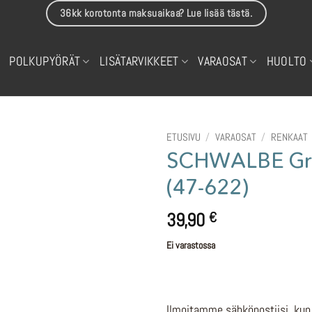
36kk korotonta maksuaikaa? Lue lisää tästä.
POLKUPYÖRÄT
LISÄTARVIKKEET
VARAOSAT
HUOLTO
ETUSIVU
/
VARAOSAT
/
RENKAAT
SCHWALBE Gree
(47-622)
39,90
€
Ei varastossa
Ilmoitamme sähköpostiisi, kun 