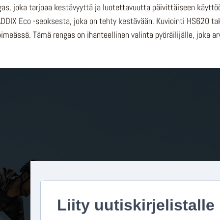
 joka tarjoaa kestävyyttä ja luotettavuutta päivittäiseen käyttöö
DDIX Eco -seoksesta, joka on tehty kestävään. Kuviointi HS620 taka
meässä. Tämä rengas on ihanteellinen valinta pyöräilijälle, joka ar