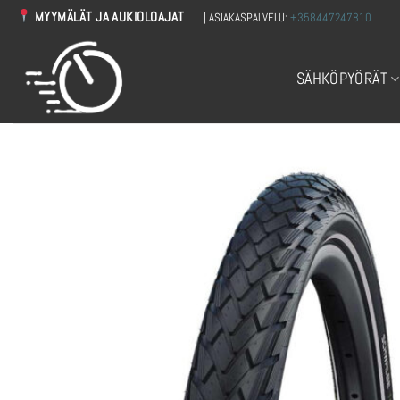
Skip
MYYMÄLÄT JA AUKIOLOAJAT
| ASIAKASPALVELU:
+358447247810
to
content
SÄHKÖPYÖRÄT