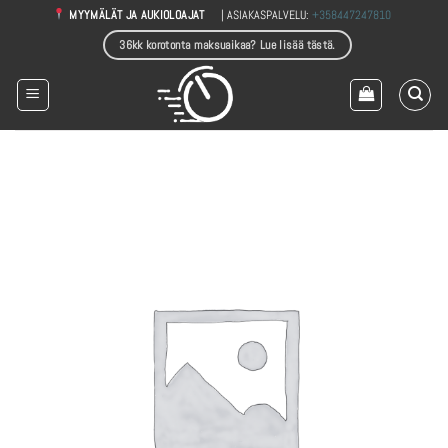
Skip
| ASIAKASPALVELU:
+358447247810
MYYMÄLÄT JA AUKIOLOAJAT
to
36kk korotonta maksuaikaa? Lue lisää tästä.
content