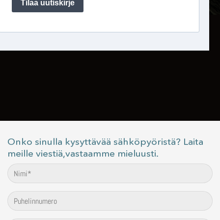
Onko sinulla kysyttävää sähköpyöristä? Laita
meille viestiä,vastaamme mieluusti.