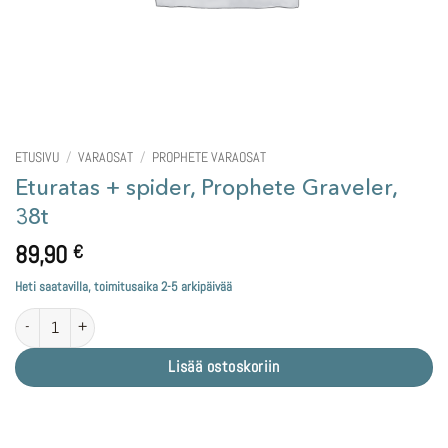
ETUSIVU
/
VARAOSAT
/
PROPHETE VARAOSAT
Eturatas + spider, Prophete Graveler,
38t
89,90
€
Heti saatavilla, toimitusaika 2-5 arkipäivää
Eturatas + spider, Prophete Graveler, 38t määrä
Lisää ostoskoriin