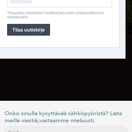
Onko sinulla kysyttävää sähköpyöristä? Laita
meille viestiä,vastaamme mieluusti.