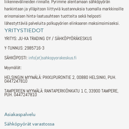
liikennevälineiden rinnalle.
Pyrimme alentamaan sähköpyörän
hankintaan ja ylläpitoon liittyviä kustannuksia tuomalla markkinoille
erinomaisen hinta-laatusuhteen tuotteita sekä helposti
lähestyttäviä palveluita polkupyörien elinkaaren maksimoimiseksi.
YRITYSTIEDOT
YRITYS: JU-KA TRADING OY / SÄHKÖPYÖRÄKESKUS
Y-TUNNUS: 2985716-3
SÄHKÖPOSTI:
info(at)sahkopyorakeskus.fi
Myymälät:
HELSINGIN MYYMÄLÄ: PIKKUPURONTIE 2, 00880 HELSINKI, PUH.
0447247810
TAMPEREEN MYYMÄLÄ: RANTAPERKIÖNKATU 1 C, 33900 TAMPERE,
PUH. 0447247810
Asiakaspalvelu
Sähköpyörät varastossa