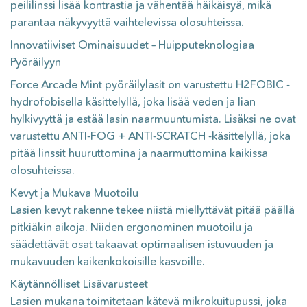
peililinssi lisää kontrastia ja vähentää häikäisyä, mikä
parantaa näkyvyyttä vaihtelevissa olosuhteissa.
Innovatiiviset Ominaisuudet – Huipputeknologiaa
Pyöräilyyn
Force Arcade Mint pyöräilylasit on varustettu H2FOBIC -
hydrofobisella käsittelyllä, joka lisää veden ja lian
hylkivyyttä ja estää lasin naarmuuntumista. Lisäksi ne ovat
varustettu ANTI-FOG + ANTI-SCRATCH -käsittelyllä, joka
pitää linssit huuruttomina ja naarmuttomina kaikissa
olosuhteissa.
Kevyt ja Mukava Muotoilu
Lasien kevyt rakenne tekee niistä miellyttävät pitää päällä
pitkiäkin aikoja. Niiden ergonominen muotoilu ja
säädettävät osat takaavat optimaalisen istuvuuden ja
mukavuuden kaikenkokoisille kasvoille.
Käytännölliset Lisävarusteet
Lasien mukana toimitetaan kätevä mikrokuitupussi, joka