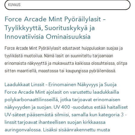
KUVAUS
Force Arcade Mint Pyöräilylasit –
Tyylikkyyttä, Suorituskykyä ja
Innovatiivisia Ominaisuuksia
Force Arcade Mint Pyöräilylasit edustavat huippuluokan suojaa ja
tyylikästä muotoilua. Nämä lasit on suunniteltu tarjoamaan
erinomaista näkyvyyttä ja mukavuutta kaikissa olosuhteissa, olitpa
sitten maantiellä, maastossa tai kaupungissa pyöräilemässä.
Laadukkaat Linssit – Erinomainen Näkyvyys ja Suoja
Force Arcade Mint ajolasit on varustettu laadukkailla
polykarbonaattilinsseillä, jotka tarjoavat erinomaisen
näkyvyyden ja suojan. UV 400 -suodatus estää haitalliset
UV-säteet pääsemästä silmiisi, samalla kun kategoria 3 -
linssit tarjoavat ihanteellisen suojan kirkkaassa
auringonvalossa. Lisäksi sisäänrakennettu musta