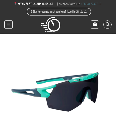
Skip
| ASIAKASPALVELU:
+358447247810
MYYMÄLÄT JA AUKIOLOAJAT
to
36kk korotonta maksuaikaa? Lue lisää tästä.
content