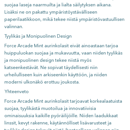
suojaa laseja naarmuilta ja lialta säilytyksen aikana.
Lisäksi ne on pakattu ympäristöystävälliseen
paperilaatikkoon, mikä tekee niistä ympäristövastuullisen
valinnan.
Tyylikäs ja Monipuolinen Design
Force Arcade Mint aurinkolasit eivät ainoastaan tarjoa
huippuluokan suojaa ja mukavuutta, vaan niiden tyylikäs
ja monipuolinen design tekee niistä myös
katseenkestävät. Ne sopivat täydellisesti niin
urheilulliseen kuin arkiseenkin käyttöön, ja niiden
moderni ulkonäkö erottuu joukosta.
Yhteenveto
Force Arcade Mint aurinkolasit tarjoavat korkealaatuista
suojaa, tyylikästä muotoilua ja innovatiivisia
ominaisuuksia kaikille pyöräilijöille. Niiden laadukkaat
linssit, kevyt rakenne, käytännölliset lisävarusteet ja
tyylikäs design tekevät niistä ihanteellisen valinnan niin