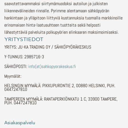
saavutettavammaksi siirtymämuodoksi autoilun ja julkisten
liikennevälineiden rinnalle.
Pyrimme alentamaan sähköpyörän
hankintaan ja ylläpitoon liittyviä kustannuksia tuomalla markkinoille
erinomaisen hinta-laatusuhteen tuotteita sekä helposti
lähestyttäviä palveluita polkupyörien elinkaaren maksimoimiseksi.
YRITYSTIEDOT
YRITYS: JU-KA TRADING OY / SÄHKÖPYÖRÄKESKUS
Y-TUNNUS: 2985716-3
SÄHKÖPOSTI:
info(at)sahkopyorakeskus.fi
Myymälät:
HELSINGIN MYYMÄLÄ: PIKKUPURONTIE 2, 00880 HELSINKI, PUH.
0447247810
TAMPEREEN MYYMÄLÄ: RANTAPERKIÖNKATU 1 C, 33900 TAMPERE,
PUH. 0447247810
Asiakaspalvelu