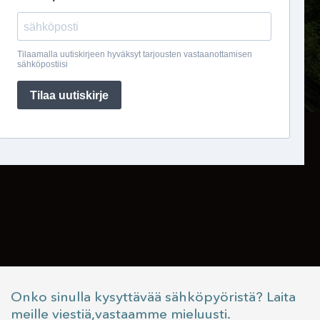
Onko sinulla kysyttävää sähköpyöristä? Laita
meille viestiä,vastaamme mieluusti.