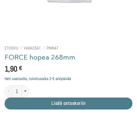
ETUSIVU
/
VARAOSAT
/
PINNAT
FORCE hopea 268mm
1,90
€
Heti saatavilla, toimitusaika 2-5 arkipäivää
FORCE hopea 268mm määrä
Lisää ostoskoriin