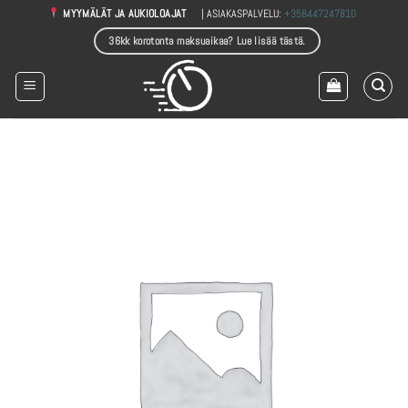
Skip
| ASIAKASPALVELU:
+358447247810
MYYMÄLÄT JA AUKIOLOAJAT
to
36kk korotonta maksuaikaa? Lue lisää tästä.
content