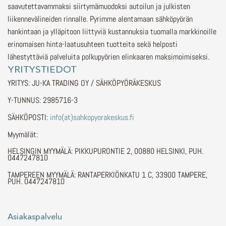
saavutettavammaksi siirtymämuodoksi autoilun ja julkisten
liikennevälineiden rinnalle.
Pyrimme alentamaan sähköpyörän
hankintaan ja ylläpitoon liittyviä kustannuksia tuomalla markkinoille
erinomaisen hinta-laatusuhteen tuotteita sekä helposti
lähestyttäviä palveluita polkupyörien elinkaaren maksimoimiseksi.
YRITYSTIEDOT
YRITYS: JU-KA TRADING OY / SÄHKÖPYÖRÄKESKUS
Y-TUNNUS: 2985716-3
SÄHKÖPOSTI:
info(at)sahkopyorakeskus.fi
Myymälät:
HELSINGIN MYYMÄLÄ: PIKKUPURONTIE 2, 00880 HELSINKI, PUH.
0447247810
TAMPEREEN MYYMÄLÄ: RANTAPERKIÖNKATU 1 C, 33900 TAMPERE,
PUH. 0447247810
Asiakaspalvelu