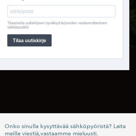
Onko sinulla kysyttävää sähköpyöristä? Laita
meille viestiä,vastaamme mieluusti.