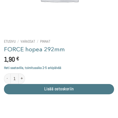
ETUSIVU
/
VARAOSAT
/
PINNAT
FORCE hopea 292mm
1,90
€
Heti saatavilla, toimitusaika 2-5 arkipäivää
FORCE hopea 292mm määrä
Lisää ostoskoriin