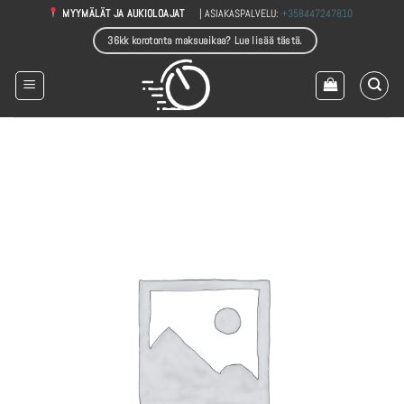
Skip
| ASIAKASPALVELU:
+358447247810
MYYMÄLÄT JA AUKIOLOAJAT
to
36kk korotonta maksuaikaa? Lue lisää tästä.
content