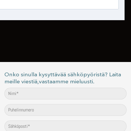
Onko sinulla kysyttävää sähköpyöristä? Laita
meille viestiä,vastaamme mieluusti.