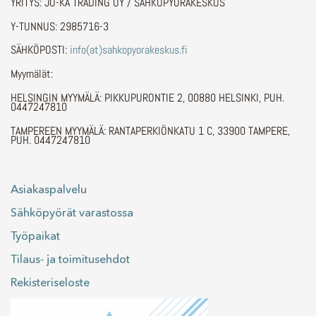
YRITYS: JU-KA TRADING OY / SÄHKÖPYÖRÄKESKUS
Y-TUNNUS: 2985716-3
SÄHKÖPOSTI:
info(at)sahkopyorakeskus.fi
Myymälät:
HELSINGIN MYYMÄLÄ: PIKKUPURONTIE 2, 00880 HELSINKI, PUH.
0447247810
TAMPEREEN MYYMÄLÄ: RANTAPERKIÖNKATU 1 C, 33900 TAMPERE,
PUH. 0447247810
Asiakaspalvelu
Sähköpyörät varastossa
Työpaikat
Tilaus- ja toimitusehdot
Rekisteriseloste