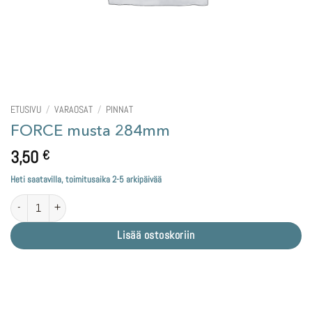
ETUSIVU
/
VARAOSAT
/
PINNAT
FORCE musta 284mm
3,50
€
Heti saatavilla, toimitusaika 2-5 arkipäivää
FORCE musta 284mm määrä
Lisää ostoskoriin