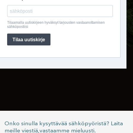
Onko sinulla kysyttävää sähköpyöristä? Laita
meille viestiä,vastaamme mieluusti.