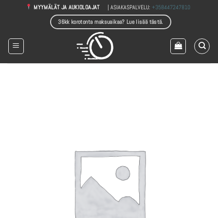
Skip
| ASIAKASPALVELU:
+358447247810
MYYMÄLÄT JA AUKIOLOAJAT
to
36kk korotonta maksuaikaa? Lue lisää tästä.
content