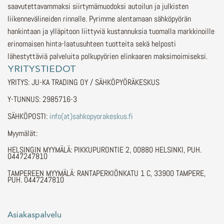
saavutettavammaksi siirtymämuodoksi autoilun ja julkisten
liikennevälineiden rinnalle.
Pyrimme alentamaan sähköpyörän
hankintaan ja ylläpitoon liittyviä kustannuksia tuomalla markkinoille
erinomaisen hinta-laatusuhteen tuotteita sekä helposti
lähestyttäviä palveluita polkupyörien elinkaaren maksimoimiseksi.
YRITYSTIEDOT
YRITYS: JU-KA TRADING OY / SÄHKÖPYÖRÄKESKUS
Y-TUNNUS: 2985716-3
SÄHKÖPOSTI:
info(at)sahkopyorakeskus.fi
Myymälät:
HELSINGIN MYYMÄLÄ: PIKKUPURONTIE 2, 00880 HELSINKI, PUH.
0447247810
TAMPEREEN MYYMÄLÄ: RANTAPERKIÖNKATU 1 C, 33900 TAMPERE,
PUH. 0447247810
Asiakaspalvelu