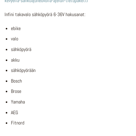
kevyella-sahkoajoneuvolla-ajelun-tietopaketti
Infini takavalo sähköpyörä 6-36V hakusanat:
ebike
valo
sähköpyörä
akku
sähköpyörään
Bosch
Brose
Yamaha
AEG
Fitnord