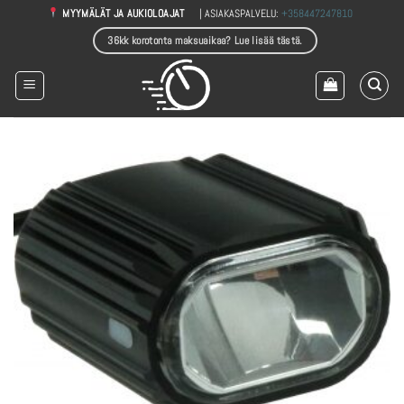
Skip
| ASIAKASPALVELU:
+358447247810
MYYMÄLÄT JA AUKIOLOAJAT
to
36kk korotonta maksuaikaa? Lue lisää tästä.
content