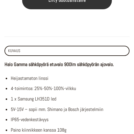
Liity odotuslistalle
KUVAUS
Halo Gamma sähköpyörä etuvalo 900lm sähköpyörän ajovalo.
Heijastamaton linssi
4-toimintoa: 25%-50%-100%-vilkku
1 x Samsung LH351D led
5V-15V – sopii mm. Shimano ja Bosch järjestelmiin
IP65-vedenkestävyys
Paino kiinnikkeen kanssa 108g