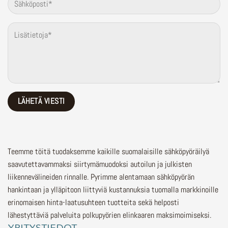
Teemme töitä tuodaksemme kaikille suomalaisille sähköpyöräilyä
saavutettavammaksi siirtymämuodoksi autoilun ja julkisten
liikennevälineiden rinnalle.
Pyrimme alentamaan sähköpyörän
hankintaan ja ylläpitoon liittyviä kustannuksia tuomalla markkinoille
erinomaisen hinta-laatusuhteen tuotteita sekä helposti
lähestyttäviä palveluita polkupyörien elinkaaren maksimoimiseksi.
YRITYSTIEDOT