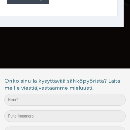
Onko sinulla kysyttävää sähköpyöristä? Laita
meille viestiä,vastaamme mieluusti.