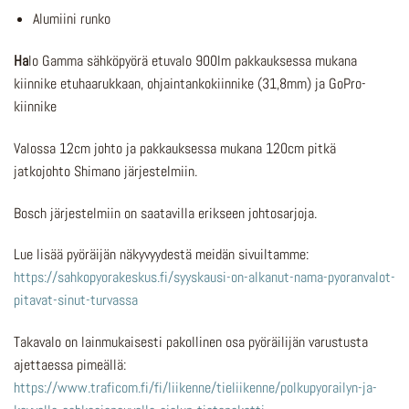
Alumiini runko
Ha
lo Gamma sähköpyörä etuvalo 900lm pakkauksessa mukana
kiinnike etuhaarukkaan, ohjaintankokiinnike (31,8mm) ja GoPro-
kiinnike
Valossa 12cm johto ja pakkauksessa mukana 120cm pitkä
jatkojohto Shimano järjestelmiin.
Bosch järjestelmiin on saatavilla erikseen johtosarjoja.
Lue lisää pyöräijän näkyvyydestä meidän sivuiltamme:
https://sahkopyorakeskus.fi/syyskausi-on-alkanut-nama-pyoranvalot-
pitavat-sinut-turvassa
Takavalo on lainmukaisesti pakollinen osa pyöräilijän varustusta
ajettaessa pimeällä:
https://www.traficom.fi/fi/liikenne/tieliikenne/polkupyorailyn-ja-