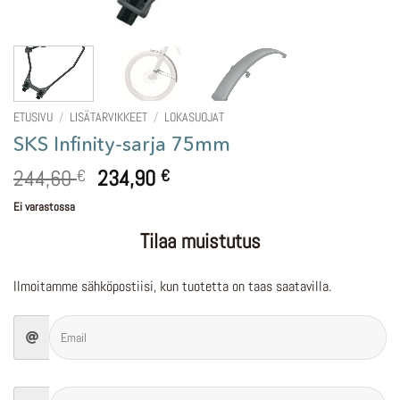
ETUSIVU
/
LISÄTARVIKKEET
/
LOKASUOJAT
SKS Infinity-sarja 75mm
Alkuperäinen
Nykyinen
244,60
234,90
€
€
hinta
hinta
Ei varastossa
oli:
on:
244,60 €.
234,90 €.
Tilaa muistutus
Ilmoitamme sähköpostiisi, kun tuotetta on taas saatavilla.