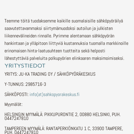
Teemme töitä tuodaksemme kaikille suomalaisille sähköpyöräilyä
saavutettavammaksi siirtymämuodoksi autoilun ja julkisten
liikennevälineiden rinnalle.
Pyrimme alentamaan sähköpyörän
hankintaan ja ylläpitoon liittyviä kustannuksia tuomalla markkinoille
erinomaisen hinta-laatusuhteen tuotteita sekä helposti
lähestyttäviä palveluita polkupyörien elinkaaren maksimoimiseksi.
YRITYSTIEDOT
YRITYS: JU-KA TRADING OY / SÄHKÖPYÖRÄKESKUS
Y-TUNNUS: 2985716-3
SÄHKÖPOSTI:
info(at)sahkopyorakeskus.fi
Myymälät:
HELSINGIN MYYMÄLÄ: PIKKUPURONTIE 2, 00880 HELSINKI, PUH.
0447247810
TAMPEREEN MYYMÄLÄ: RANTAPERKIÖNKATU 1 C, 33900 TAMPERE,
PUH. 0447247810