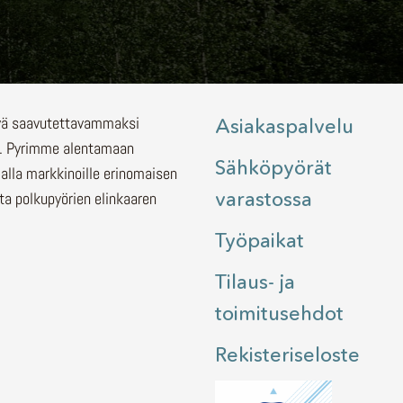
lyä saavutettavammaksi
Asiakaspalvelu
.
Pyrimme alentamaan
Sähköpyörät
malla markkinoille erinomaisen
varastossa
ita polkupyörien elinkaaren
Työpaikat
Tilaus- ja
toimitusehdot
Rekisteriseloste