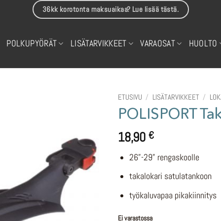
36kk korotonta maksuaikaa? Lue lisää tästä.
POLKUPYÖRÄT
LISÄTARVIKKEET
VARAOSAT
HUOLTO
ETUSIVU
/
LISÄTARVIKKEET
/
LOK
POLISPORT Taka
18,90
€
26”-29” rengaskoolle
takalokari satulatankoon
työkaluvapaa pikakiinnitys
Ei varastossa