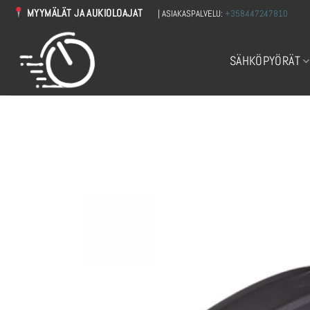
Skip
MYYMÄLÄT JA AUKIOLOAJAT
| ASIAKASPALVELU:
+358447247810
to
content
SÄHKÖPYÖRÄT