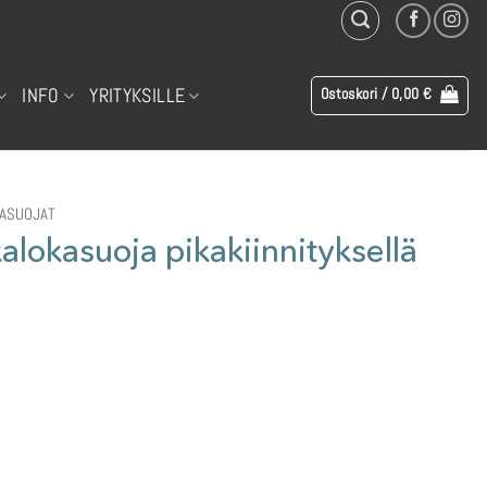
INFO
YRITYKSILLE
Ostoskori /
0,00
€
ASUOJAT
lokasuoja pikakiinnityksellä