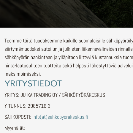
Teemme töitä tuodaksemme kaikille suomalaisille sähköpyöräi
siirtymämuodoksi autoilun ja julkisten liikennevälineiden rinnalle
sähköpyörän hankintaan ja ylläpitoon liittyviä kustannuksia tuo
hinta-laatusuhteen tuotteita sekä helposti lähestyttäviä palvelu
maksimoimiseksi.
YRITYSTIEDOT
YRITYS: JU-KA TRADING OY / SÄHKÖPYÖRÄKESKUS
Y-TUNNUS: 2985716-3
SÄHKÖPOSTI:
info(at)sahkopyorakeskus.fi
Myymälät: