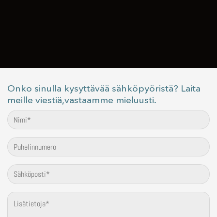
Onko sinulla kysyttävää sähköpyöristä? Laita
meille viestiä,vastaamme mieluusti.