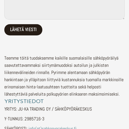
Teemme töitä tuodaksemme kaikille suomalaisille sähköpyöräilyä
saavutettavammaksi siirtymämuodoksi autoilun ja julkisten
liikennevälineiden rinnalle.
Pyrimme alentamaan sähköpyörän
hankintaan ja ylläpitoon liittyviä kustannuksia tuomalla markkinoille
erinomaisen hinta-laatusuhteen tuotteita sekä helposti
lähestyttäviä palveluita polkupyörien elinkaaren maksimoimiseksi.
YRITYSTIEDOT
YRITYS: JU-KA TRADING OY / SÄHKÖPYÖRÄKESKUS
Y-TUNNUS: 2985716-3
SÄHKÖPOSTI:
info(at)sahkopyorakeskus.fi