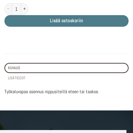
M-WAVE Mud Max Flex F/R määrä
Lisää ostoskoriin
KUVAUS
LISÄTIEDOT
Työkaluvapaa asennus nippusiteillä eteen tai taakse.