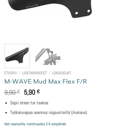
ETUSIVU
/
LISÄTARVIKKEET
/
LOKASUOJAT
M-WAVE Mud Max Flex F/R
Alkuperäinen
Nykyinen
9,90
5,90
€
€
hinta
hinta
Sopii eteen tai taakse
oli:
on:
9,90 €.
5,90 €.
Työkaluvapaa asennus nippusiteillä (mukana)
Heti saatavilla, toimitusaika 2-5 arkipäivää