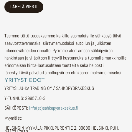
Teemme töitä tuodaksemme kaikille suomalaisille sähköpyöräilyä
saavutettavammaksi siirtymämuodoksi autoilun ja julkisten
liikennevälineiden rinnalle.
Pyrimme alentamaan sähköpyörän
hankintaan ja ylläpitoon liittyviä kustannuksia tuomalla markkinoille
erinomaisen hinta-laatusuhteen tuotteita sekä helposti
lähestyttäviä palveluita polkupyörien elinkaaren maksimoimiseksi.
YRITYSTIEDOT
YRITYS: JU-KA TRADING OY / SÄHKÖPYÖRÄKESKUS
Y-TUNNUS: 2985716-3
SÄHKÖPOSTI:
info(at)sahkopyorakeskus.fi
Myymälät:
HELSINGIN MYYMÄLÄ: PIKKUPURONTIE 2, 00880 HELSINKI, PUH.
0447247810