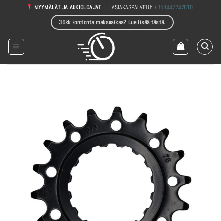
Skip
| ASIAKASPALVELU:
+358447247810
MYYMÄLÄT JA AUKIOLOAJAT
to
36kk korotonta maksuaikaa? Lue lisää tästä.
content