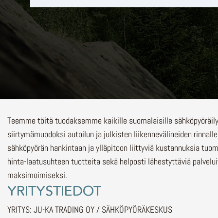
Teemme töitä tuodaksemme kaikille suomalaisille sähköpyöräi
siirtymämuodoksi autoilun ja julkisten liikennevälineiden rinnalle
sähköpyörän hankintaan ja ylläpitoon liittyviä kustannuksia tuo
hinta-laatusuhteen tuotteita sekä helposti lähestyttäviä palvelu
maksimoimiseksi.
YRITYSTIEDOT
YRITYS: JU-KA TRADING OY / SÄHKÖPYÖRÄKESKUS