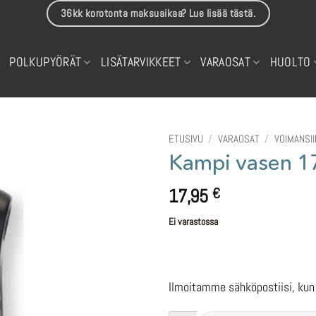
36kk korotonta maksuaikaa? Lue lisää tästä.
POLKUPYÖRÄT
LISÄTARVIKKEET
VARAOSAT
HUOLTO
ETUSIVU
/
VARAOSAT
/
VOIMANSI
Kampi vasen 17
17,95
€
Ei varastossa
Ilmoitamme sähköpostiisi, kun 