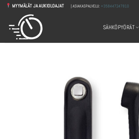
Skip
MYYMÄLÄT JA AUKIOLOAJAT
| ASIAKASPALVELU:
+358447247810
to
content
SÄHKÖPYÖRÄT