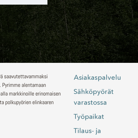
lyä saavutettavammaksi
Asiakaspalvelu
.
Pyrimme alentamaan
Sähköpyörät
malla markkinoille erinomaisen
varastossa
ita polkupyörien elinkaaren
Työpaikat
Tilaus- ja