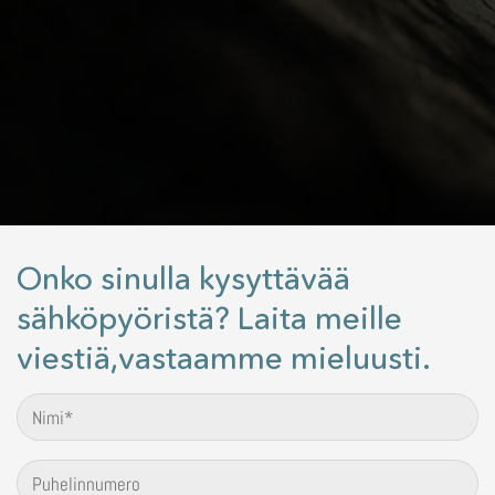
Onko sinulla kysyttävää
sähköpyöristä? Laita meille
viestiä,vastaamme mieluusti.