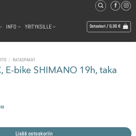
INFO
YRITYKSILLE
Ostoskori /
0,00
€
IRTO
/
RATASPAKAT
, E-bike SHIMANO 19h, taka
vää
9h, taka musta, 3/32" määrä
Lisää ostoskoriin