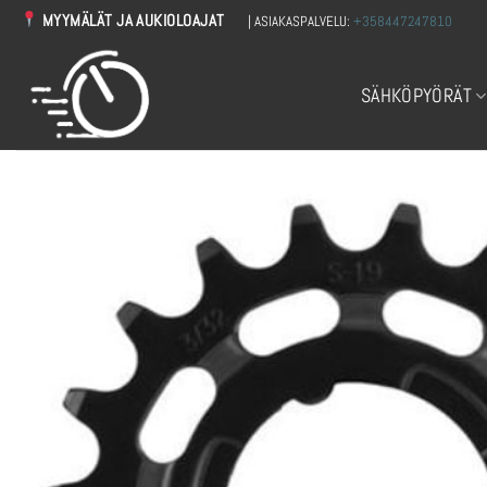
Skip
MYYMÄLÄT JA AUKIOLOAJAT
| ASIAKASPALVELU:
+358447247810
to
content
SÄHKÖPYÖRÄT