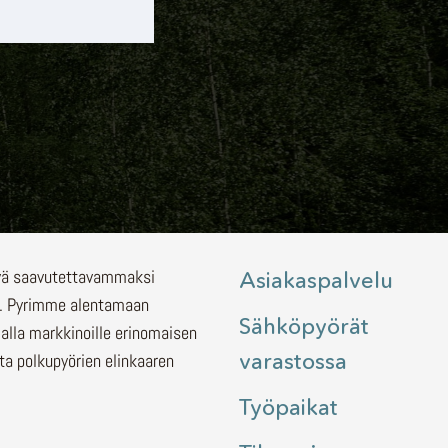
lyä saavutettavammaksi
Asiakaspalvelu
.
Pyrimme alentamaan
Sähköpyörät
malla markkinoille erinomaisen
varastossa
ita polkupyörien elinkaaren
Työpaikat