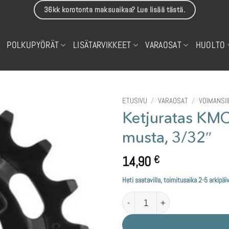
36kk korotonta maksuaikaa? Lue lisää tästä.
POLKUPYÖRÄT
LISÄTARVIKKEET
VARAOSAT
HUOLTO
ETUSIVU
/
VARAOSAT
/
VOIMANSI
Ketjuratas KMC
musta, 3/32″
14,90
€
Heti saatavilla, toimitusaika 2-5 arkipäi
Ketjuratas KMC, E-bike SHIMANO 1