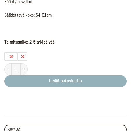
Kääntymisvilkut
Säädettävä koko: 54-61cm
Toimitusaika: 2-5 arkipäivää
Kyllä
Ei
Lumos Ultra White (MIPS optional) määrä
Lisää ostoskoriin
KUVAUS