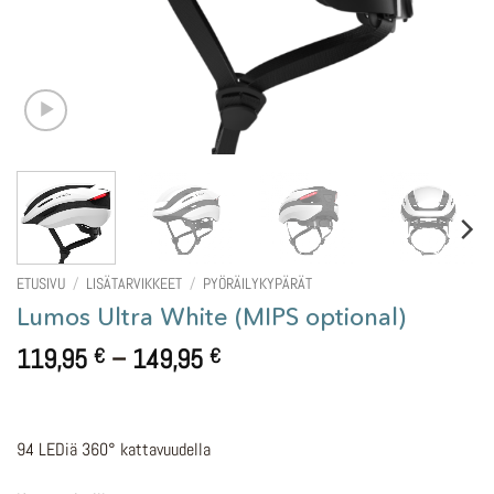
ETUSIVU
/
LISÄTARVIKKEET
/
PYÖRÄILYKYPÄRÄT
Lumos Ultra White (MIPS optional)
Hintaluokka:
119,95
–
149,95
€
€
119,95 €
-
149,95 €
94 LEDiä 360° kattavuudella