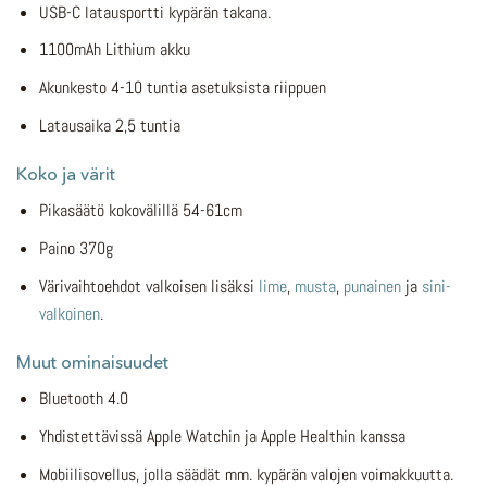
USB-C latausportti kypärän takana.
1100mAh Lithium akku
Akunkesto 4-10 tuntia asetuksista riippuen
Latausaika 2,5 tuntia
Koko ja värit
Pikasäätö kokovälillä 54-61cm
Paino 370g
Värivaihtoehdot valkoisen lisäksi
lime
,
musta
,
punainen
ja
sini-
valkoinen
.
Muut ominaisuudet
Bluetooth 4.0
Yhdistettävissä Apple Watchin ja Apple Healthin kanssa
Mobiilisovellus, jolla säädät mm. kypärän valojen voimakkuutta.