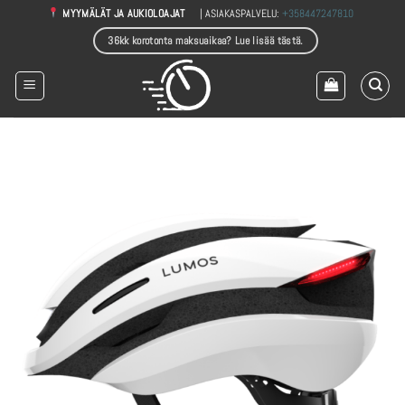
Skip
| ASIAKASPALVELU:
+358447247810
MYYMÄLÄT JA AUKIOLOAJAT
to
36kk korotonta maksuaikaa? Lue lisää tästä.
content