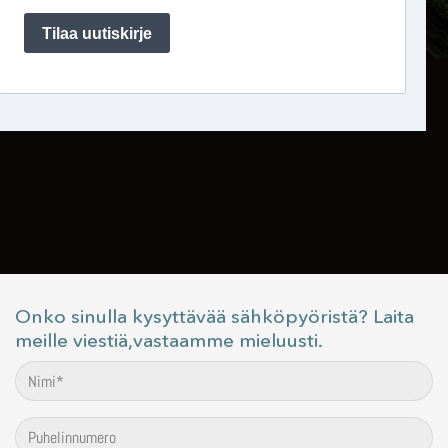
Onko sinulla kysyttävää sähköpyöristä? Laita
meille viestiä,vastaamme mieluusti.