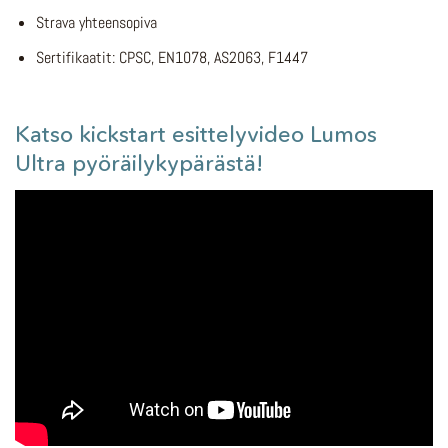
Strava yhteensopiva
Sertifikaatit: CPSC, EN1078, AS2063, F1447
Katso kickstart esittelyvideo Lumos
Ultra pyöräilykypärästä!