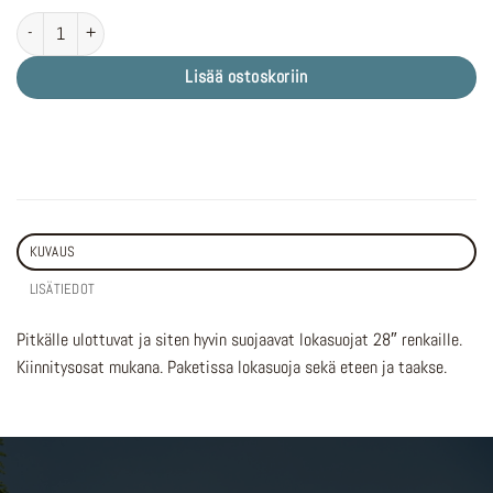
M-WAVE Mud Max 2 F+R määrä
Lisää ostoskoriin
KUVAUS
LISÄTIEDOT
Pitkälle ulottuvat ja siten hyvin suojaavat lokasuojat 28″ renkaille.
Kiinnitysosat mukana. Paketissa lokasuoja sekä eteen ja taakse.