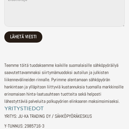
Teemme töitä tuodaksemme kaikille suomalaisille sähköpyöräilyä
saavutettavammaksi siirtymämuodoksi autoilun ja julkisten
liikennevälineiden rinnalle.
Pyrimme alentamaan sähköpyörän
hankintaan ja ylläpitoon liittyviä kustannuksia tuomalla markkinoille
erinomaisen hinta-laatusuhteen tuotteita sekä helposti
lähestyttäviä palveluita polkupyörien elinkaaren maksimoimiseksi.
YRITYSTIEDOT
YRITYS: JU-KA TRADING OY / SÄHKÖPYÖRÄKESKUS
Y-TUNNUS: 2985716-3