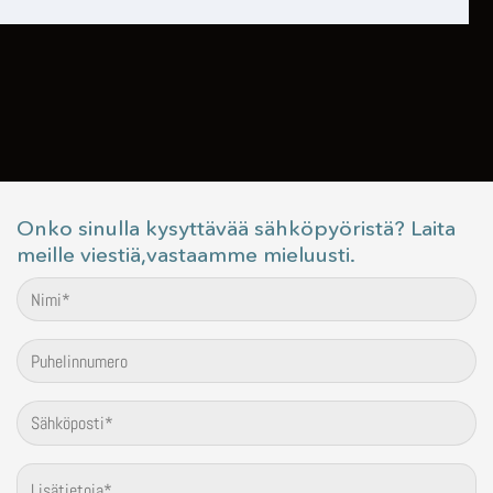
Onko sinulla kysyttävää sähköpyöristä? Laita
meille viestiä,vastaamme mieluusti.