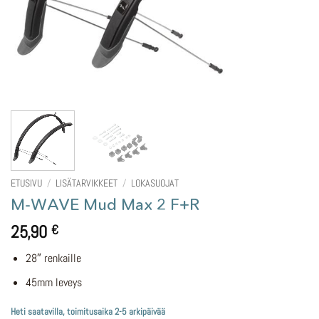
ETUSIVU
/
LISÄTARVIKKEET
/
LOKASUOJAT
M-WAVE Mud Max 2 F+R
25,90
€
28″ renkaille
45mm leveys
Heti saatavilla, toimitusaika 2-5 arkipäivää