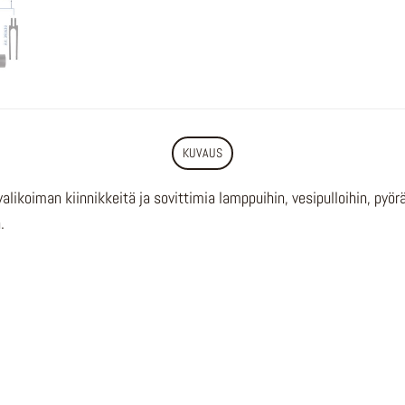
KUVAUS
ikoiman kiinnikkeitä ja sovittimia lamppuihin, vesipulloihin, pyör
.