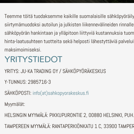
Teemme töitä tuodaksemme kaikille suomalaisille sähköpyöräi
siirtymämuodoksi autoilun ja julkisten liikennevälineiden rinnalle
sähköpyörän hankintaan ja ylläpitoon liittyviä kustannuksia tuo
hinta-laatusuhteen tuotteita sekä helposti lähestyttäviä palvelu
maksimoimiseksi.
YRITYSTIEDOT
YRITYS: JU-KA TRADING OY / SÄHKÖPYÖRÄKESKUS
Y-TUNNUS: 2985716-3
SÄHKÖPOSTI:
info(at)sahkopyorakeskus.fi
Myymälät:
HELSINGIN MYYMÄLÄ: PIKKUPURONTIE 2, 00880 HELSINKI, PU
TAMPEREEN MYYMÄLÄ: RANTAPERKIÖNKATU 1 C, 33900 TAMPER