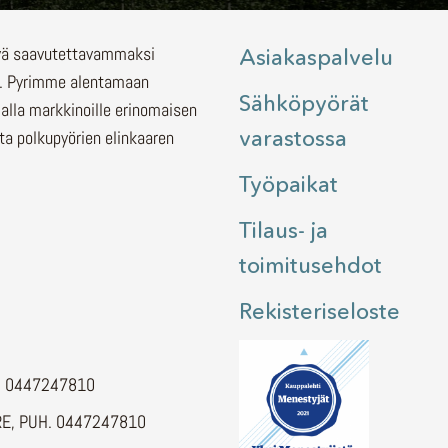
lyä saavutettavammaksi
Asiakaspalvelu
.
Pyrimme alentamaan
Sähköpyörät
malla markkinoille erinomaisen
varastossa
ita polkupyörien elinkaaren
Työpaikat
Tilaus- ja
toimitusehdot
Rekisteriseloste
H. 0447247810
E, PUH. 0447247810