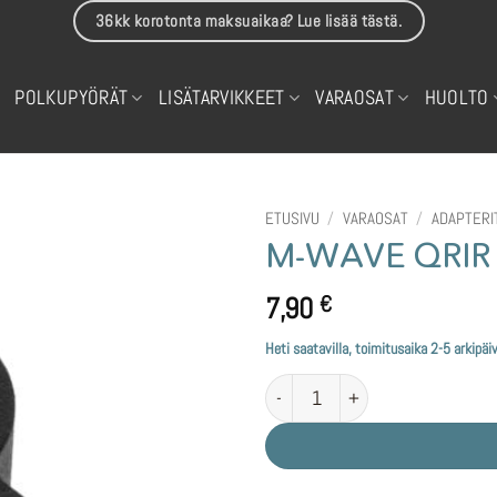
36kk korotonta maksuaikaa? Lue lisää tästä.
POLKUPYÖRÄT
LISÄTARVIKKEET
VARAOSAT
HUOLTO
ETUSIVU
/
VARAOSAT
/
ADAPTERI
M-WAVE QRIR v
7,90
€
Heti saatavilla, toimitusaika 2-5 arkipäi
M-WAVE QRIR välikappale määrä