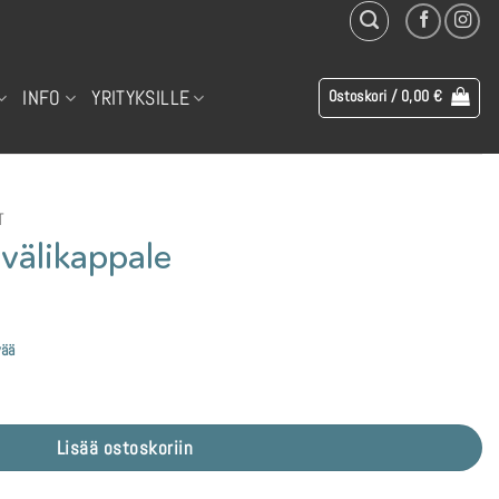
INFO
YRITYKSILLE
Ostoskori /
0,00
€
T
älikappale
vää
Lisää ostoskoriin