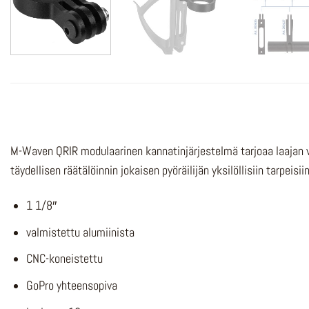
M-Waven QRIR modulaarinen kannatinjärjestelmä tarjoaa laajan val
täydellisen räätälöinnin jokaisen pyöräilijän yksilöllisiin tarpeisiin
1 1/8″
valmistettu alumiinista
CNC-koneistettu
GoPro yhteensopiva