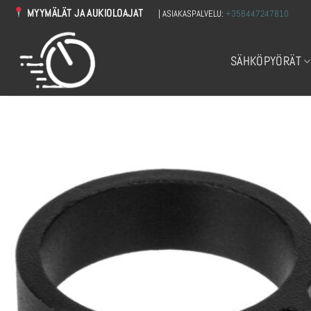
Skip
MYYMÄLÄT JA AUKIOLOAJAT
| ASIAKASPALVELU:
+358447247810
to
content
SÄHKÖPYÖRÄT