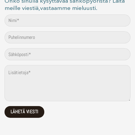
Onko sinulla kysyttävää sähköpyöristä? Laita
meille viestiä,vastaamme mieluusti.