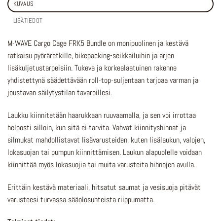
KUVAUS
LISÄTIEDOT
M-WAVE Cargo Cage FRK5 Bundle on monipuolinen ja kestävä
ratkaisu pyöräretkille, bikepacking-seikkailuihin ja arjen
lisäkuljetustarpeisiin. Tukeva ja korkealaatuinen rakenne
yhdistettynä säädettävään roll-top-suljentaan tarjoaa varman ja
joustavan säilytystilan tavaroillesi.
Laukku kiinnitetään haarukkaan ruuvaamalla, ja sen voi irrottaa
helposti silloin, kun sitä ei tarvita. Vahvat kiinnityshihnat ja
silmukat mahdollistavat lisävarusteiden, kuten lisälaukun, valojen,
lokasuojan tai pumpun kiinnittämisen. Laukun alapuolelle voidaan
kiinnittää myös lokasuojia tai muita varusteita hihnojen avulla.
Erittäin kestävä materiaali, hitsatut saumat ja vesisuoja pitävät
varusteesi turvassa sääolosuhteista riippumatta.