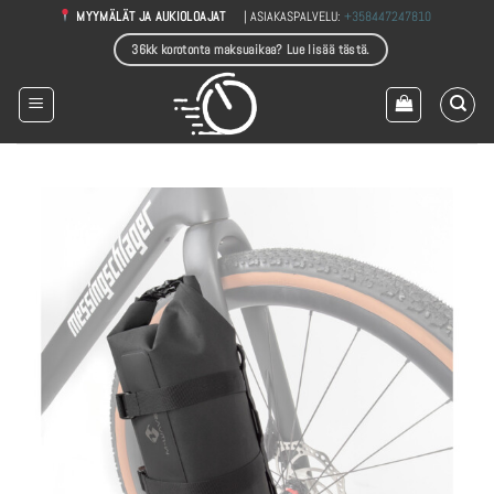
Skip
| ASIAKASPALVELU:
+358447247810
MYYMÄLÄT JA AUKIOLOAJAT
to
36kk korotonta maksuaikaa? Lue lisää tästä.
content