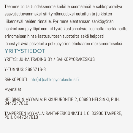
Teemme töitä tuodaksemme kaikille suomalaisille sähköpyöräilyä
saavutettavammaksi siirtymämuodoksi autoilun ja julkisten
liikennevälineiden rinnalle.
Pyrimme alentamaan sähköpyörän
hankintaan ja ylläpitoon liittyviä kustannuksia tuomalla markkinoille
erinomaisen hinta-laatusuhteen tuotteita sekä helposti
lähestyttäviä palveluita polkupyörien elinkaaren maksimoimiseksi.
YRITYSTIEDOT
YRITYS: JU-KA TRADING OY / SÄHKÖPYÖRÄKESKUS
Y-TUNNUS: 2985716-3
SÄHKÖPOSTI:
info(at)sahkopyorakeskus.fi
Myymälät:
HELSINGIN MYYMÄLÄ: PIKKUPURONTIE 2, 00880 HELSINKI, PUH.
0447247810
TAMPEREEN MYYMÄLÄ: RANTAPERKIÖNKATU 1 C, 33900 TAMPERE,
PUH. 0447247810