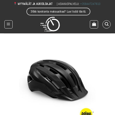
Skip
| ASIAKASPALVELU:
+358447247810
MYYMÄLÄT JA AUKIOLOAJAT
to
36kk korotonta maksuaikaa? Lue lisää tästä.
content