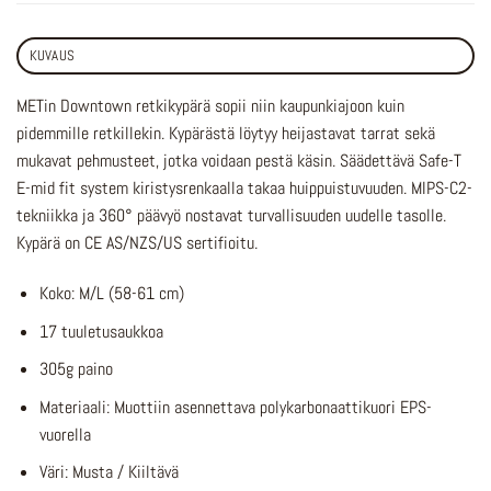
KUVAUS
METin Downtown retkikypärä sopii niin kaupunkiajoon kuin
pidemmille retkillekin. Kypärästä löytyy heijastavat tarrat sekä
mukavat pehmusteet, jotka voidaan pestä käsin. Säädettävä Safe-T
E-mid fit system kiristysrenkaalla takaa huippuistuvuuden. MIPS-C2-
tekniikka ja 360° päävyö nostavat turvallisuuden uudelle tasolle.
Kypärä on CE AS/NZS/US sertifioitu.
Koko: M/L (58-61 cm)
17 tuuletusaukkoa
305g paino
Materiaali: Muottiin asennettava polykarbonaattikuori EPS-
vuorella
Väri: Musta / Kiiltävä