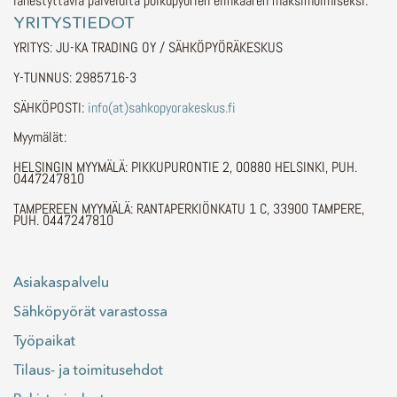
lähestyttäviä palveluita polkupyörien elinkaaren maksimoimiseksi.
YRITYSTIEDOT
YRITYS: JU-KA TRADING OY / SÄHKÖPYÖRÄKESKUS
Y-TUNNUS: 2985716-3
SÄHKÖPOSTI:
info(at)sahkopyorakeskus.fi
Myymälät:
HELSINGIN MYYMÄLÄ: PIKKUPURONTIE 2, 00880 HELSINKI, PUH.
0447247810
TAMPEREEN MYYMÄLÄ: RANTAPERKIÖNKATU 1 C, 33900 TAMPERE,
PUH. 0447247810
Asiakaspalvelu
Sähköpyörät varastossa
Työpaikat
Tilaus- ja toimitusehdot