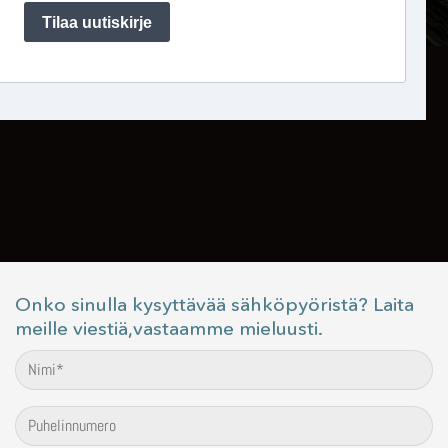
Onko sinulla kysyttävää sähköpyöristä? Laita
meille viestiä,vastaamme mieluusti.