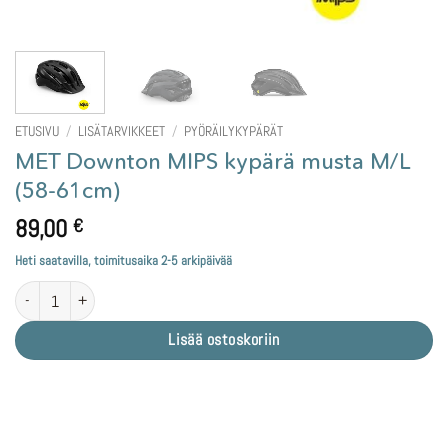
ETUSIVU
/
LISÄTARVIKKEET
/
PYÖRÄILYKYPÄRÄT
MET Downton MIPS kypärä musta M/L
(58-61cm)
89,00
€
Heti saatavilla, toimitusaika 2-5 arkipäivää
MET Downton MIPS kypärä musta M/L (58-61cm) määrä
Lisää ostoskoriin