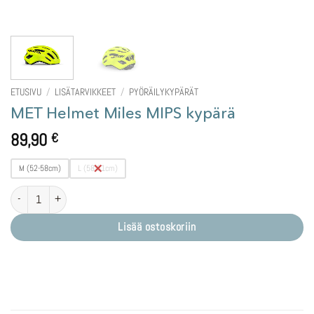
ETUSIVU
/
LISÄTARVIKKEET
/
PYÖRÄILYKYPÄRÄT
MET Helmet Miles MIPS kypärä
89,90
€
M (52-58cm)
L (58-61cm)
MET Helmet Miles MIPS kypärä määrä
Lisää ostoskoriin