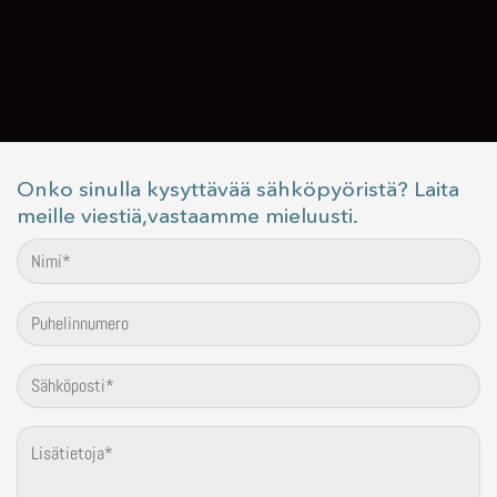
Onko sinulla kysyttävää sähköpyöristä? Laita
meille viestiä,vastaamme mieluusti.