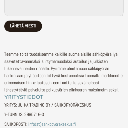
Teemme töitä tuodaksemme kaikille suomalaisille sähköpyöräilyä
saavutettavammaksi siirtymämuodoksi autoilun ja julkisten
liikennevälineiden rinnalle.
Pyrimme alentamaan sähköpyörän
hankintaan ja ylläpitoon liittyviä kustannuksia tuomalla markkinoille
erinomaisen hinta-laatusuhteen tuotteita sekä helposti
lähestyttäviä palveluita polkupyörien elinkaaren maksimoimiseksi.
YRITYSTIEDOT
YRITYS: JU-KA TRADING OY / SÄHKÖPYÖRÄKESKUS
Y-TUNNUS: 2985716-3
SÄHKÖPOSTI:
info(at)sahkopyorakeskus.fi