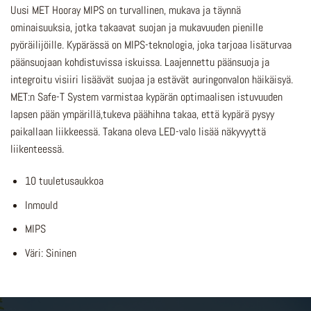
Uusi MET Hooray MIPS on turvallinen, mukava ja täynnä
ominaisuuksia, jotka takaavat suojan ja mukavuuden pienille
pyöräilijöille. Kypärässä on MIPS-teknologia, joka tarjoaa lisäturvaa
päänsuojaan kohdistuvissa iskuissa. Laajennettu päänsuoja ja
integroitu visiiri lisäävät suojaa ja estävät auringonvalon häikäisyä.
MET:n Safe-T System varmistaa kypärän optimaalisen istuvuuden
lapsen pään ympärillä,tukeva päähihna takaa, että kypärä pysyy
paikallaan liikkeessä. Takana oleva LED-valo lisää näkyvyyttä
liikenteessä.
10 tuuletusaukkoa
Inmould
MIPS
Väri: Sininen