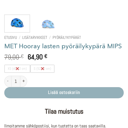
ETUSIVU
/
LISÄTARVIKKEET
/
PYÖRÄILYKYPÄRÄT
MET Hooray lasten pyöräilykypärä MIPS
Alkuperäinen
Nykyinen
79,00
64,90
€
€
hinta
hinta
oli:
on:
XS (46-52 cm)
S (52-55 cm)
79,00 €.
64,90 €.
MET Hooray lasten pyöräilykypärä MIPS määrä
Lisää ostoskoriin
Tilaa muistutus
Ilmoitamme sähköpostiisi, kun tuotetta on taas saatavilla.