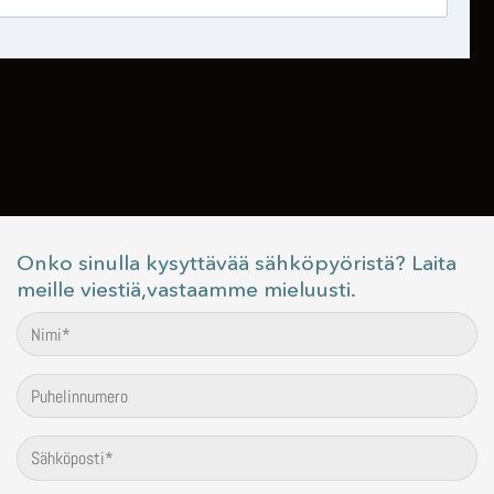
Onko sinulla kysyttävää sähköpyöristä? Laita
meille viestiä,vastaamme mieluusti.