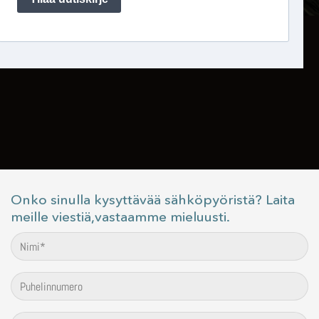
Onko sinulla kysyttävää sähköpyöristä? Laita
meille viestiä,vastaamme mieluusti.