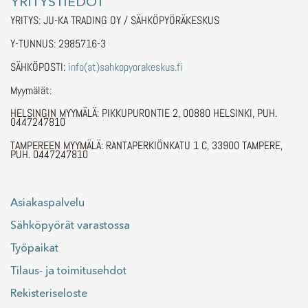
YRITYSTIEDOT
YRITYS: JU-KA TRADING OY / SÄHKÖPYÖRÄKESKUS
Y-TUNNUS: 2985716-3
SÄHKÖPOSTI:
info(at)sahkopyorakeskus.fi
Myymälät:
HELSINGIN MYYMÄLÄ: PIKKUPURONTIE 2, 00880 HELSINKI, PUH.
0447247810
TAMPEREEN MYYMÄLÄ: RANTAPERKIÖNKATU 1 C, 33900 TAMPERE,
PUH. 0447247810
Asiakaspalvelu
Sähköpyörät varastossa
Työpaikat
Tilaus- ja toimitusehdot
Rekisteriseloste