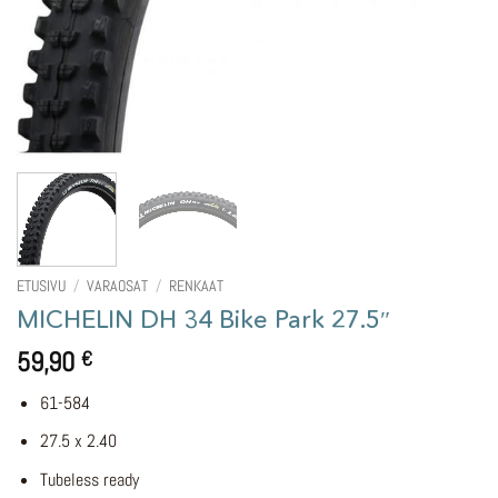
ETUSIVU
/
VARAOSAT
/
RENKAAT
MICHELIN DH 34 Bike Park 27.5″
59,90
€
61-584
27.5 x 2.40
Tubeless ready