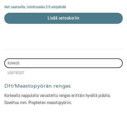
Heti saatavilla, toimitusaika 2-5 arkipäivää
Lisää ostoskoriin
KUVAUS
LISÄTIEDOT
DH/Maastopyörän rengas
Korkealla nappulalla varustettu rengas erittäin hyvällä pidolla.
Soveltuu mm. Propheten maastopyöriin.